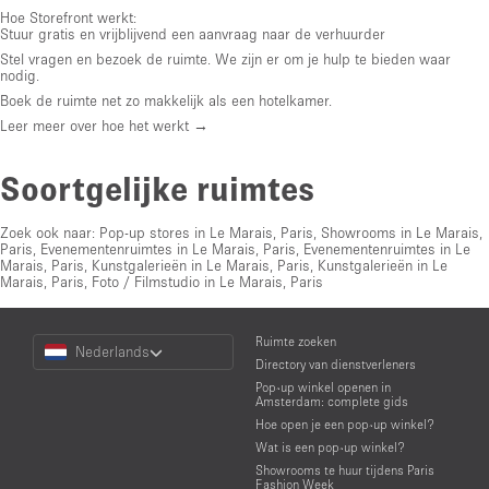
Hoe Storefront werkt:
Stuur gratis en vrijblijvend een aanvraag naar de verhuurder
Stel vragen en bezoek de ruimte. We zijn er om je hulp te bieden waar
nodig.
Boek de ruimte net zo makkelijk als een hotelkamer.
Leer meer over hoe het werkt →
Soortgelijke ruimtes
Zoek ook naar:
Pop-up stores in Le Marais, Paris
,
Showrooms in Le Marais,
Paris
,
Evenementenruimtes in Le Marais, Paris
,
Evenementenruimtes in Le
Marais, Paris
,
Kunstgalerieën in Le Marais, Paris
,
Kunstgalerieën in Le
Marais, Paris
,
Foto / Filmstudio in Le Marais, Paris
Choose
Ruimte zoeken
Nederlands
a
Directory van dienstverleners
Language
Pop-up winkel openen in
Amsterdam: complete gids
Hoe open je een pop-up winkel?
Wat is een pop-up winkel?
Showrooms te huur tijdens Paris
Fashion Week