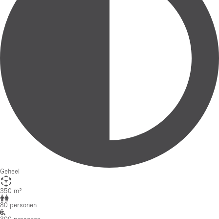
Geheel
350 m²
80 personen