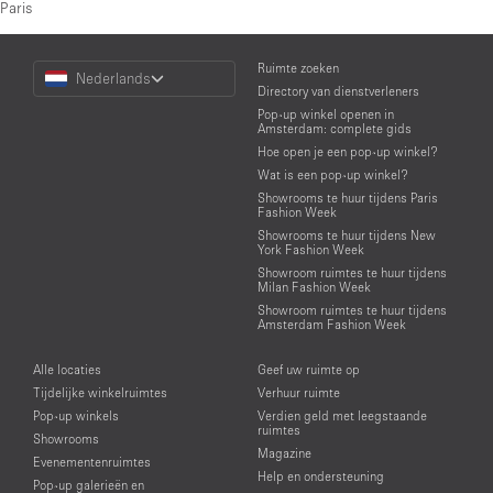
Paris
Choose
Ruimte zoeken
Nederlands
a
Directory van dienstverleners
Language
Pop-up winkel openen in
Amsterdam: complete gids
Hoe open je een pop-up winkel?
Wat is een pop-up winkel?
Showrooms te huur tijdens Paris
Fashion Week
Showrooms te huur tijdens New
York Fashion Week
Showroom ruimtes te huur tijdens
Milan Fashion Week
Showroom ruimtes te huur tijdens
Amsterdam Fashion Week
Alle locaties
Geef uw ruimte op
Tijdelijke winkelruimtes
Verhuur ruimte
Pop-up winkels
Verdien geld met leegstaande
ruimtes
Showrooms
Magazine
Evenementenruimtes
Help en ondersteuning
Pop-up galerieën en