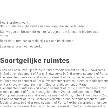
Hoe Storefront werkt:
Stuur gratis en vrijblijvend een aanvraag naar de verhuurder
Stel vragen en bezoek de ruimte. We zijn er om je hulp te bieden waar
nodig.
Boek de ruimte net zo makkelijk als een hotelkamer.
Leer meer over hoe het werkt →
Soortgelijke ruimtes
Zoek ook naar:
Pop-up stores in 2nd arrondissement of Paris
,
Showrooms
in 2nd arrondissement of Paris
,
Showrooms in 2nd arrondissement of Paris
,
Evenementenruimtes in 2nd arrondissement of Paris
,
Evenementenruimtes
in 2nd arrondissement of Paris
,
Evenementenruimtes in 2nd arrondissement
of Paris
,
Evenementenruimtes in 2nd arrondissement of Paris
,
Evenementenruimtes in 2nd arrondissement of Paris
,
Kunstgalerieën in 2nd
arrondissement of Paris
,
Kunstgalerieën in 2nd arrondissement of Paris
,
Pop-up restaurants in 2nd arrondissement of Paris
,
Foto / Filmstudio in 2nd
arrondissement of Paris
,
Conferentieruimte in 2nd arrondissement of Paris
,
Meetingruimte in 2nd arrondissement of Paris
,
Flexibele werkplek / kantoor
in 2nd arrondissement of Paris
,
Gedeelde winkel in 2nd arrondissement of