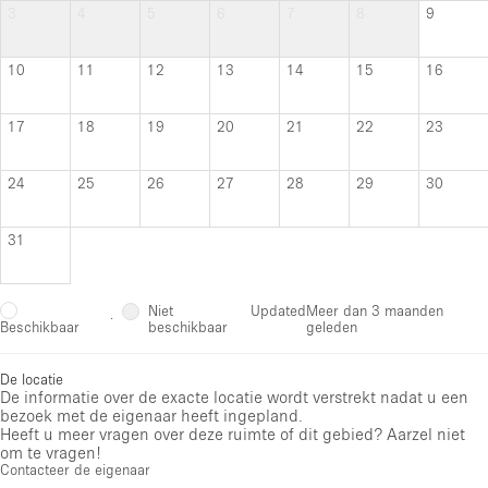
3
4
5
6
7
8
9
10
11
12
13
14
15
16
17
18
19
20
21
22
23
24
25
26
27
28
29
30
31
Niet
Updated
Meer dan 3 maanden
·
beschikbaar
geleden
Beschikbaar
De locatie
De informatie over de exacte locatie wordt verstrekt nadat u een
bezoek met de eigenaar heeft ingepland.
Heeft u meer vragen over deze ruimte of dit gebied? Aarzel niet
om te vragen!
Contacteer de eigenaar