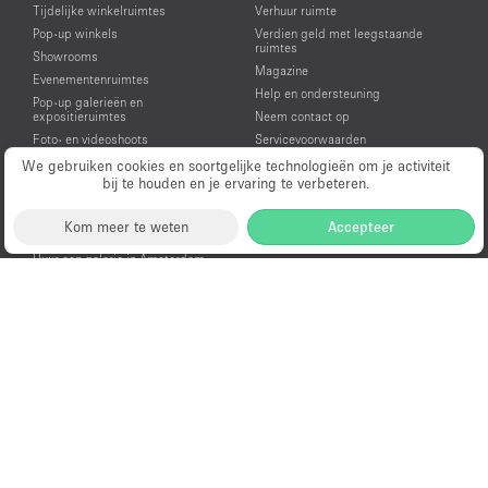
Tijdelijke winkelruimtes
Verhuur ruimte
Pop-up winkels
Verdien geld met leegstaande
ruimtes
Showrooms
Magazine
Evenementenruimtes
Help en ondersteuning
Pop-up galerieën en
expositieruimtes
Neem contact op
Foto- en videoshoots
Servicevoorwaarden
Huur een pop-up winkel in
Privacy
We gebruiken cookies en soortgelijke technologieën om je activiteit
Amsterdam
bij te houden en je ervaring te verbeteren.
Huur een showroom in Amsterdam
Huur een evenementenruimte in
Kom meer te weten
Accepteer
Amsterdam
Huur een galerie in Amsterdam
Huur een ruimte voor een video- of
fotoshoot in Amsterdam