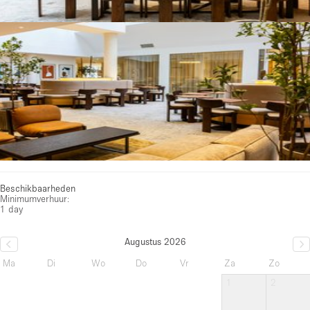
Beschikbaarheden
Minimumverhuur:
1 day
Augustus 2026
Ma
Di
Wo
Do
Vr
Za
Zo
1
2