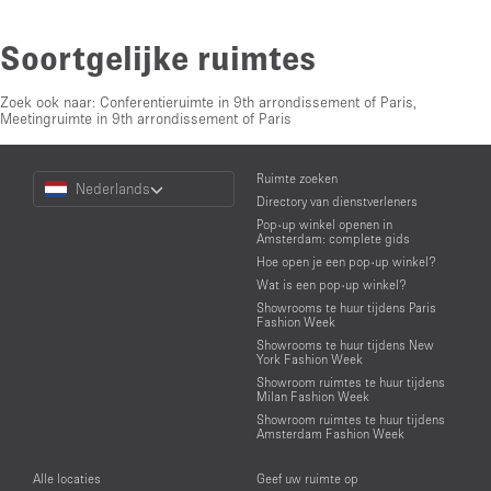
Soortgelijke ruimtes
Zoek ook naar:
Conferentieruimte in 9th arrondissement of Paris
,
Meetingruimte in 9th arrondissement of Paris
Choose
Ruimte zoeken
Nederlands
a
Directory van dienstverleners
Language
Pop-up winkel openen in
Amsterdam: complete gids
Hoe open je een pop-up winkel?
Wat is een pop-up winkel?
Showrooms te huur tijdens Paris
Fashion Week
Showrooms te huur tijdens New
York Fashion Week
Showroom ruimtes te huur tijdens
Milan Fashion Week
Showroom ruimtes te huur tijdens
Amsterdam Fashion Week
Alle locaties
Geef uw ruimte op