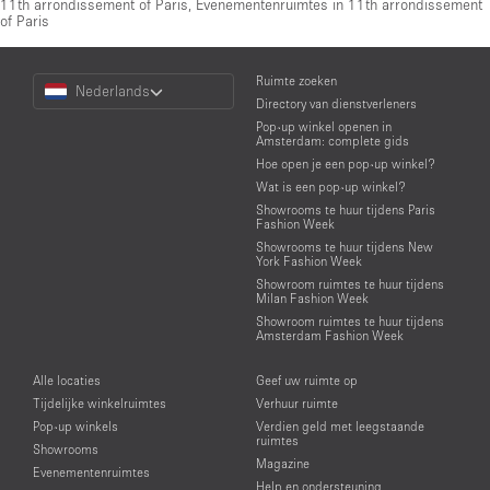
11th arrondissement of Paris
,
Evenementenruimtes in 11th arrondissement
of Paris
Choose
Ruimte zoeken
Nederlands
a
Directory van dienstverleners
Language
Pop-up winkel openen in
Amsterdam: complete gids
Hoe open je een pop-up winkel?
Wat is een pop-up winkel?
Showrooms te huur tijdens Paris
Fashion Week
Showrooms te huur tijdens New
York Fashion Week
Showroom ruimtes te huur tijdens
Milan Fashion Week
Showroom ruimtes te huur tijdens
Amsterdam Fashion Week
Alle locaties
Geef uw ruimte op
Tijdelijke winkelruimtes
Verhuur ruimte
Pop-up winkels
Verdien geld met leegstaande
ruimtes
Showrooms
Magazine
Evenementenruimtes
Help en ondersteuning