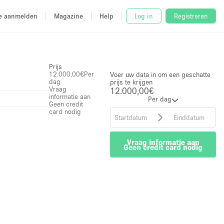
e aanmelden
Magazine
Help
Log in
Registreren
Prijs
12.000,00€
Per
Voer uw data in om een geschatte
dag
prijs te krijgen
Vraag
12.000,00€
informatie aan
Per dag
Geen credit
card nodig
Vraag informatie aan
Geen credit card nodig