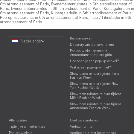
6th arrondissement of Paris
,
Evenementenruimtes in 6th arrondissement of
Paris
,
Evenementenruimtes in 6th arrondissement of Paris
,
Kunstgalerieën in
6th arrondissement of Paris
,
Kunstgalerieën in 6th arrondissement of Paris
,
Pop-up restaurants in 6th arrondissement of Paris
,
Foto / Filmstudio in 6th
arrondissement of Paris
Choose
Ruimte zoeken
Nederlands
a
Directory van dienstverleners
Language
Pop-up winkel openen in
Amsterdam: complete gids
Hoe open je een pop-up winkel?
Wat is een pop-up winkel?
Showrooms te huur tijdens Paris
Fashion Week
Showrooms te huur tijdens New
York Fashion Week
Showroom ruimtes te huur tijdens
Milan Fashion Week
Showroom ruimtes te huur tijdens
Amsterdam Fashion Week
Alle locaties
Geef uw ruimte op
Tijdelijke winkelruimtes
Verhuur ruimte
Pop-up winkels
Verdien geld met leegstaande