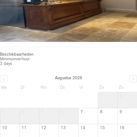
Beschikbaarheden
Minimumverhuur:
3 days
Augustus 2026
Ma
Di
Wo
Do
Vr
Za
Zo
1
2
3
4
5
6
7
8
9
10
11
12
13
14
15
16