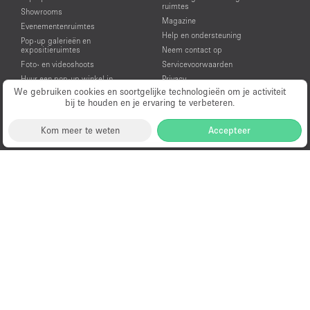
ruimtes
Showrooms
Magazine
Evenementenruimtes
Help en ondersteuning
Pop-up galerieën en
expositieruimtes
Neem contact op
Foto- en videoshoots
Servicevoorwaarden
Huur een pop-up winkel in
Privacy
Amsterdam
We gebruiken cookies en soortgelijke technologieën om je activiteit
bij te houden en je ervaring te verbeteren.
Huur een showroom in Amsterdam
Huur een evenementenruimte in
Amsterdam
Kom meer te weten
Accepteer
Huur een galerie in Amsterdam
Huur een ruimte voor een video- of
fotoshoot in Amsterdam