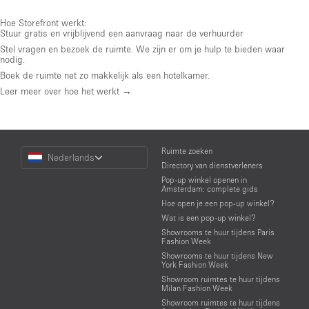
Hoe Storefront werkt:
Stuur gratis en vrijblijvend een aanvraag naar de verhuurder
Stel vragen en bezoek de ruimte. We zijn er om je hulp te bieden waar
nodig.
Boek de ruimte net zo makkelijk als een hotelkamer.
Leer meer over hoe het werkt →
Choose
Ruimte zoeken
Nederlands
a
Directory van dienstverleners
Language
Pop-up winkel openen in
Amsterdam: complete gids
Hoe open je een pop-up winkel?
Wat is een pop-up winkel?
Showrooms te huur tijdens Paris
Fashion Week
Showrooms te huur tijdens New
York Fashion Week
Showroom ruimtes te huur tijdens
Milan Fashion Week
Showroom ruimtes te huur tijdens