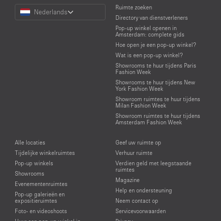
Choose
Ruimte zoeken
Nederlands
a
Directory van dienstverleners
Language
Pop-up winkel openen in
Amsterdam: complete gids
Hoe open je een pop-up winkel?
Wat is een pop-up winkel?
Showrooms te huur tijdens Paris
Fashion Week
Showrooms te huur tijdens New
York Fashion Week
Showroom ruimtes te huur tijdens
Milan Fashion Week
Showroom ruimtes te huur tijdens
Amsterdam Fashion Week
Alle locaties
Geef uw ruimte op
Tijdelijke winkelruimtes
Verhuur ruimte
Pop-up winkels
Verdien geld met leegstaande
ruimtes
Showrooms
Magazine
Evenementenruimtes
Help en ondersteuning
Pop-up galerieën en
expositieruimtes
Neem contact op
Foto- en videoshoots
Servicevoorwaarden