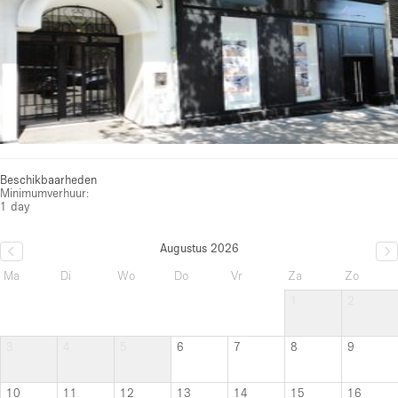
Beschikbaarheden
Minimumverhuur:
1 day
Augustus 2026
Ma
Di
Wo
Do
Vr
Za
Zo
1
2
3
4
5
6
7
8
9
10
11
12
13
14
15
16