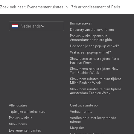
Zoek ook naar:
Evenementenruimtes in 17th arrondissement of Paris
Choose
Ruimte zoeken
Nederlands
a
Directory van dienstverleners
Language
Pop-up winkel openen in
Amsterdam: complete gids
Hoe open je een pop-up winkel?
Wat is een pop-up winkel?
Showrooms te huur tijdens Paris
Fashion Week
Showrooms te huur tijdens New
York Fashion Week
Showroom ruimtes te huur tijdens
Milan Fashion Week
Showroom ruimtes te huur tijdens
Amsterdam Fashion Week
Alle locaties
Geef uw ruimte op
Tijdelijke winkelruimtes
Verhuur ruimte
Pop-up winkels
Verdien geld met leegstaande
ruimtes
Showrooms
Magazine
Evenementenruimtes