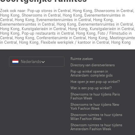
Zoek ook naar:
Pop-up stores in Central, Hong Kong
,
Showrooms in Central,
Hong Kong
,
Showrooms in Central, Hong Kong
,
Evenementenruimtes in
Central, Hong Kong
,
Evenementenruimtes in Central, Hong Kong
,
Evenementenruimtes in Central, Hong Kong
,
Evenementenruimtes in Central,
Hong Kong
,
Kunstgalerieën in Central, Hong Kong
,
Kunstgalerieën in Central,
Hong Kong
,
Pop-up restaurants in Central, Hong Kong
,
Foto / Filmstudio in
Central, Hong Kong
,
Conferentieruimte in Central, Hong Kong
,
Meetingruimte
in Central, Hong Kong
,
Flexibele werkplek / kantoor in Central, Hong Kong
Choose
Ruimte zoeken
Nederlands
a
Directory van dienstverleners
Language
Pop-up winkel openen in
Amsterdam: complete gids
Hoe open je een pop-up winkel?
Wat is een pop-up winkel?
Showrooms te huur tijdens Paris
Fashion Week
Showrooms te huur tijdens New
York Fashion Week
Showroom ruimtes te huur tijdens
Milan Fashion Week
Showroom ruimtes te huur tijdens
Amsterdam Fashion Week