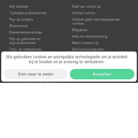
Alle locaties
Geef uw ruimte op
Tijdelijke winkelruimtes
Verhuur ruimte
Pop-up winkels
Verdien geld met leegstaande
ruimtes
Showrooms
Magazine
Evenementenruimtes
Help en ondersteuning
Pop-up galerieën en
expositieruimtes
Neem contact op
Foto- en videoshoots
Servicevoorwaarden
Huur een pop-up winkel in
Privacy
We gebruiken cookies en soortgelijke technologieën om je activiteit
Amsterdam
bij te houden en je ervaring te verbeteren.
Huur een showroom in Amsterdam
Huur een evenementenruimte in
Kom meer te weten
Accepteer
Amsterdam
Huur een galerie in Amsterdam
Huur een ruimte voor een video- of
fotoshoot in Amsterdam