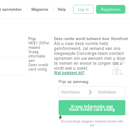
e aanmelden
Magazine
Help
Log in
Registreren
Prijs
Deze ruimte wordt beheerd door Storefront
HK$1.20
Per
Als u naar deze ruimte hebt
maand
geïnformeerd, zal iemand van ons
Vraag
toegewijde Conciërge-team contact
informatie
opnemen om uw wensen met u door
aan
te nemen en ervoor te zorgen dat u
Geen credit
vindt wat u zoekt.
card nodig
Wat betekent dit?
Prijs op aanvraag
Vraag informatie aan
Geen credit card nodig
De conciërge reageert meestal binnen één
uur