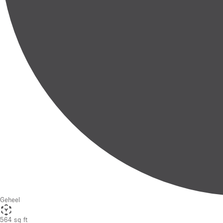
Geheel
564 sq ft