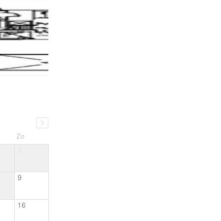
Zo
2
9
16