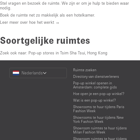
Stel vragen en bezoek de ruimte. We zijn er om je hulp te bieden waar
nodig.
Boek de ruimte net zo makkelijk als een hotelkamer.
Leer meer over hoe het werkt →
Soortgelijke ruimtes
Zoek ook naar:
Pop-up stores in Tsim Sha Tsui, Hong Kong
Choose
Ruimte zoeken
Nederlands
a
Directory van dienstverleners
Language
Pop-up winkel openen in
Amsterdam: complete gids
Hoe open je een pop-up winkel?
Wat is een pop-up winkel?
Showrooms te huur tijdens Paris
Fashion Week
Showrooms te huur tijdens New
York Fashion Week
Showroom ruimtes te huur tijdens
Milan Fashion Week
Showroom ruimtes te huur tijdens