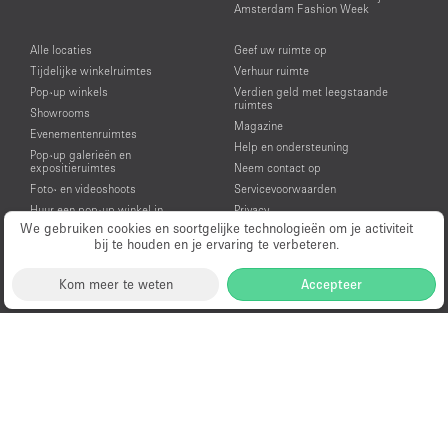
Amsterdam Fashion Week
Alle locaties
Geef uw ruimte op
Tijdelijke winkelruimtes
Verhuur ruimte
Pop-up winkels
Verdien geld met leegstaande
ruimtes
Showrooms
Magazine
Evenementenruimtes
Help en ondersteuning
Pop-up galerieën en
expositieruimtes
Neem contact op
Foto- en videoshoots
Servicevoorwaarden
Huur een pop-up winkel in
Privacy
Amsterdam
We gebruiken cookies en soortgelijke technologieën om je activiteit
bij te houden en je ervaring te verbeteren.
Huur een showroom in Amsterdam
Huur een evenementenruimte in
Amsterdam
Kom meer te weten
Accepteer
Huur een galerie in Amsterdam
Huur een ruimte voor een video- of
fotoshoot in Amsterdam