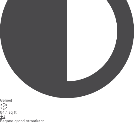
Geheel
847 sq ft
Begane grond straatkant