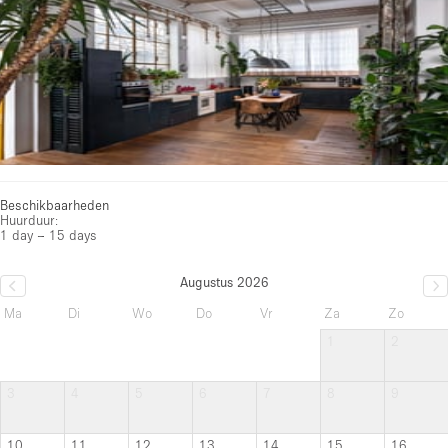
Beschikbaarheden
Huurduur:
1 day – 15 days
Augustus 2026
Ma
Di
Wo
Do
Vr
Za
Zo
1
2
3
4
5
6
7
8
9
10
11
12
13
14
15
16