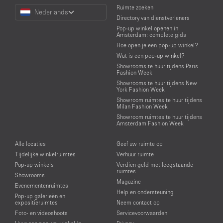
Choose
Ruimte zoeken
Nederlands
a
Directory van dienstverleners
Language
Pop-up winkel openen in
Amsterdam: complete gids
Hoe open je een pop-up winkel?
Wat is een pop-up winkel?
Showrooms te huur tijdens Paris
Fashion Week
Showrooms te huur tijdens New
York Fashion Week
Showroom ruimtes te huur tijdens
Milan Fashion Week
Showroom ruimtes te huur tijdens
Amsterdam Fashion Week
Alle locaties
Geef uw ruimte op
Tijdelijke winkelruimtes
Verhuur ruimte
Pop-up winkels
Verdien geld met leegstaande
ruimtes
Showrooms
Magazine
Evenementenruimtes
Help en ondersteuning
Pop-up galerieën en
expositieruimtes
Neem contact op
Foto- en videoshoots
Servicevoorwaarden