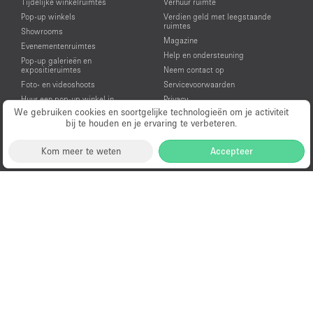
Tijdelijke winkelruimtes
Verhuur ruimte
Pop-up winkels
Verdien geld met leegstaande
ruimtes
Showrooms
Magazine
Evenementenruimtes
Help en ondersteuning
Pop-up galerieën en
expositieruimtes
Neem contact op
Foto- en videoshoots
Servicevoorwaarden
Huur een pop-up winkel in
Privacy
Amsterdam
We gebruiken cookies en soortgelijke technologieën om je activiteit
bij te houden en je ervaring te verbeteren.
Huur een showroom in Amsterdam
Huur een evenementenruimte in
Amsterdam
Kom meer te weten
Accepteer
Huur een galerie in Amsterdam
Huur een ruimte voor een video- of
fotoshoot in Amsterdam