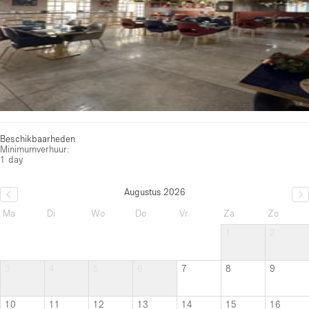
Beschikbaarheden
Minimumverhuur:
1 day
Augustus 2026
Ma
Di
Wo
Do
Vr
Za
Zo
1
2
3
4
5
6
7
8
9
10
11
12
13
14
15
16