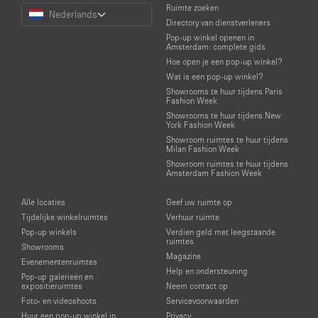
Choose
Ruimte zoeken
Nederlands
a
Directory van dienstverleners
Language
Pop-up winkel openen in
Amsterdam: complete gids
Hoe open je een pop-up winkel?
Wat is een pop-up winkel?
Showrooms te huur tijdens Paris
Fashion Week
Showrooms te huur tijdens New
York Fashion Week
Showroom ruimtes te huur tijdens
Milan Fashion Week
Showroom ruimtes te huur tijdens
Amsterdam Fashion Week
Alle locaties
Geef uw ruimte op
Tijdelijke winkelruimtes
Verhuur ruimte
Pop-up winkels
Verdien geld met leegstaande
ruimtes
Showrooms
Magazine
Evenementenruimtes
Help en ondersteuning
Pop-up galerieën en
expositieruimtes
Neem contact op
Foto- en videoshoots
Servicevoorwaarden
Huur een pop-up winkel in
Privacy