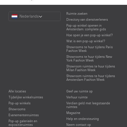
Choose
Ruimte zoeken
Nederlands
a
Directory van dienstverleners
Language
Pop-up winkel openen in
Amsterdam: complete gids
Hoe open je een pop-up winkel?
Wat is een pop-up winkel?
Showrooms te huur tijdens Paris
Fashion Week
Showrooms te huur tijdens New
York Fashion Week
Showroom ruimtes te huur tijdens
Milan Fashion Week
Showroom ruimtes te huur tijdens
Amsterdam Fashion Week
Alle locaties
Geef uw ruimte op
Tijdelijke winkelruimtes
Verhuur ruimte
Pop-up winkels
Verdien geld met leegstaande
ruimtes
Showrooms
Magazine
Evenementenruimtes
Help en ondersteuning
Pop-up galerieën en
expositieruimtes
Neem contact op