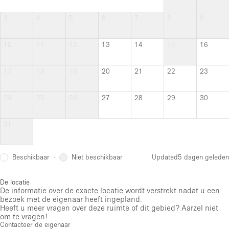
3
4
5
6
7
8
9
10
11
12
13
14
15
16
17
18
19
20
21
22
23
24
25
26
27
28
29
30
31
Beschikbaar
Niet beschikbaar
·
Updated
5 dagen geleden
De locatie
De informatie over de exacte locatie wordt verstrekt nadat u een
bezoek met de eigenaar heeft ingepland.
Heeft u meer vragen over deze ruimte of dit gebied? Aarzel niet
om te vragen!
Contacteer de eigenaar