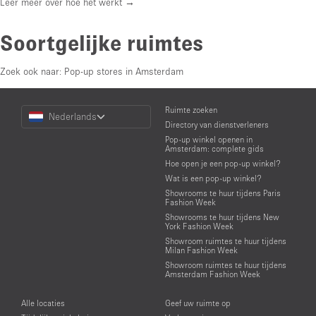
Leer meer over hoe het werkt →
Soortgelijke ruimtes
Zoek ook naar:
Pop-up stores in Amsterdam
Choose
Ruimte zoeken
Nederlands
a
Directory van dienstverleners
Language
Pop-up winkel openen in
Amsterdam: complete gids
Hoe open je een pop-up winkel?
Wat is een pop-up winkel?
Showrooms te huur tijdens Paris
Fashion Week
Showrooms te huur tijdens New
York Fashion Week
Showroom ruimtes te huur tijdens
Milan Fashion Week
Showroom ruimtes te huur tijdens
Amsterdam Fashion Week
Alle locaties
Geef uw ruimte op