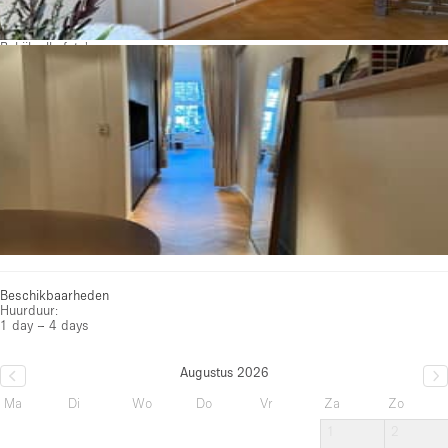
Bekijk alle foto's
Beschikbaarheden
Huurduur:
1 day – 4 days
Augustus 2026
Ma
Di
Wo
Do
Vr
Za
Zo
1
2