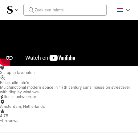
Sla op in favorieten
Bekijk alle foto's
Multifunctional modern space in 17th century canal house on streetlevel
with display windows
Snelle antwoorder
Amsterdam, Netherlands
4.75
·
4
reviews
·