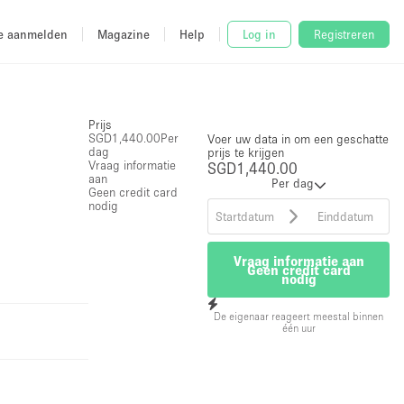
e aanmelden
Magazine
Help
Log in
Registreren
Prijs
SGD1,440.00
Per
Voer uw data in om een geschatte
dag
prijs te krijgen
Vraag informatie
SGD1,440.00
aan
Per dag
Geen credit card
nodig
Vraag informatie aan
Geen credit card
nodig
De eigenaar reageert meestal binnen
één uur