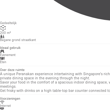
Begane grond straatkant
Ideaal gebruik
Evenement
Eten
Over deze ruimte
A unique Peranakan experience intertwining with Singapore's rich 
private dining space in the evening through the night.
Savor your food in the comfort of a spacious indoor dining space,
meetings.
Get frisky with drinks on a high table-top bar counter connected to
Voorzieningen
Internet
Airconditioning
Toiletten
Keuken
Kantoorbenodigdheden
Begane grond