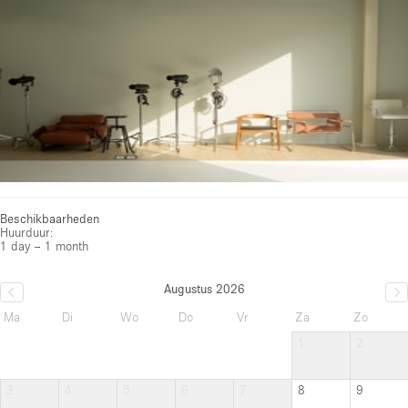
Beschikbaarheden
Huurduur:
1 day – 1 month
Augustus 2026
Ma
Di
Wo
Do
Vr
Za
Zo
1
2
3
4
5
6
7
8
9