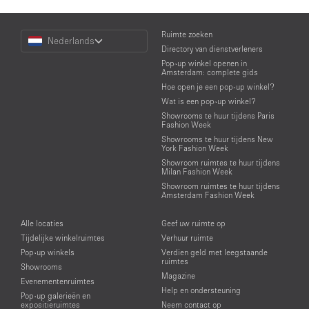
Choose
Ruimte zoeken
Nederlands
a
Directory van dienstverleners
Language
Pop-up winkel openen in
Amsterdam: complete gids
Hoe open je een pop-up winkel?
Wat is een pop-up winkel?
Showrooms te huur tijdens Paris
Fashion Week
Showrooms te huur tijdens New
York Fashion Week
Showroom ruimtes te huur tijdens
Milan Fashion Week
Showroom ruimtes te huur tijdens
Amsterdam Fashion Week
Alle locaties
Geef uw ruimte op
Tijdelijke winkelruimtes
Verhuur ruimte
Pop-up winkels
Verdien geld met leegstaande
ruimtes
Showrooms
Magazine
Evenementenruimtes
Help en ondersteuning
Pop-up galerieën en
expositieruimtes
Neem contact op