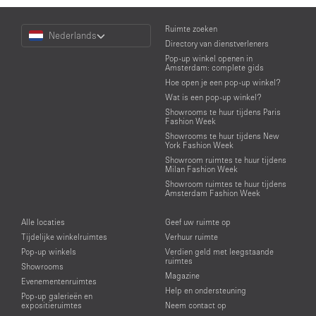
Choose
Ruimte zoeken
Nederlands
a
Directory van dienstverleners
Language
Pop-up winkel openen in
Amsterdam: complete gids
Hoe open je een pop-up winkel?
Wat is een pop-up winkel?
Showrooms te huur tijdens Paris
Fashion Week
Showrooms te huur tijdens New
York Fashion Week
Showroom ruimtes te huur tijdens
Milan Fashion Week
Showroom ruimtes te huur tijdens
Amsterdam Fashion Week
Alle locaties
Geef uw ruimte op
Tijdelijke winkelruimtes
Verhuur ruimte
Pop-up winkels
Verdien geld met leegstaande
ruimtes
Showrooms
Magazine
Evenementenruimtes
Help en ondersteuning
Pop-up galerieën en
expositieruimtes
Neem contact op