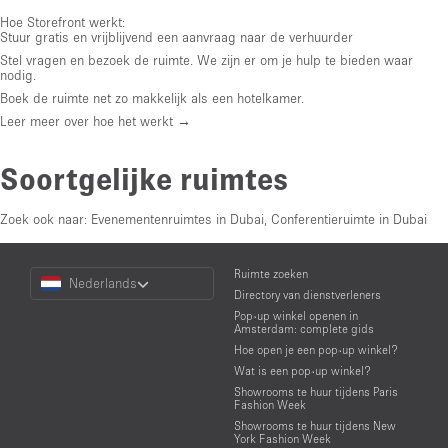
Hoe Storefront werkt:
Stuur gratis en vrijblijvend een aanvraag naar de verhuurder
Stel vragen en bezoek de ruimte. We zijn er om je hulp te bieden waar
nodig.
Boek de ruimte net zo makkelijk als een hotelkamer.
Leer meer over hoe het werkt →
Soortgelijke ruimtes
Zoek ook naar:
Evenementenruimtes in Dubai
,
Conferentieruimte in Dubai
Choose
Ruimte zoeken
Nederlands
a
Directory van dienstverleners
Language
Pop-up winkel openen in
Amsterdam: complete gids
Hoe open je een pop-up winkel?
Wat is een pop-up winkel?
Showrooms te huur tijdens Paris
Fashion Week
Showrooms te huur tijdens New
York Fashion Week