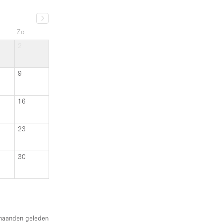
Zo
2
9
16
23
30
maanden geleden