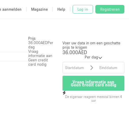
e aanmelden
Magazine
Help
Log in
Registreren
Prijs
36.000AED
Per
Voer uw data in om een geschatte
dag
prijs te krijgen
Vraag
36.000AED
informatie aan
Per dag
Geen credit
card nodig
Vraag informatie aan
Geen credit card nodig
De eigenaar reageert meestal binnen 4
uur