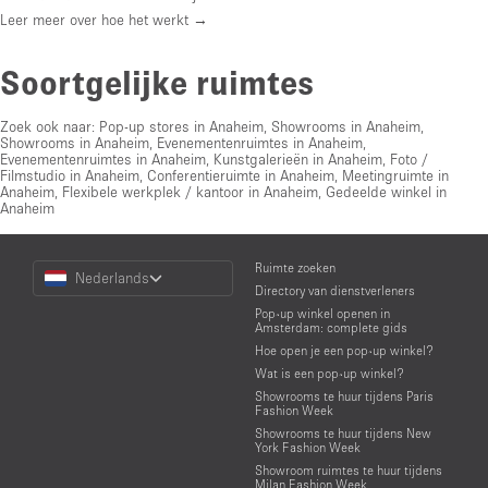
Leer meer over hoe het werkt →
Soortgelijke ruimtes
Zoek ook naar:
Pop-up stores in Anaheim
,
Showrooms in Anaheim
,
Showrooms in Anaheim
,
Evenementenruimtes in Anaheim
,
Evenementenruimtes in Anaheim
,
Kunstgalerieën in Anaheim
,
Foto /
Filmstudio in Anaheim
,
Conferentieruimte in Anaheim
,
Meetingruimte in
Anaheim
,
Flexibele werkplek / kantoor in Anaheim
,
Gedeelde winkel in
Anaheim
Choose
Ruimte zoeken
Nederlands
a
Directory van dienstverleners
Language
Pop-up winkel openen in
Amsterdam: complete gids
Hoe open je een pop-up winkel?
Wat is een pop-up winkel?
Showrooms te huur tijdens Paris
Fashion Week
Showrooms te huur tijdens New
York Fashion Week
Showroom ruimtes te huur tijdens
Milan Fashion Week