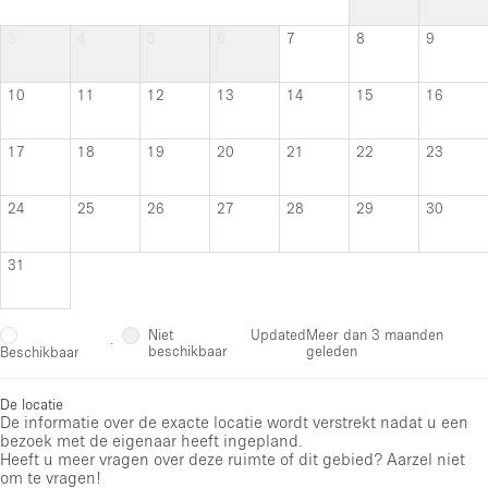
3
4
5
6
7
8
9
10
11
12
13
14
15
16
17
18
19
20
21
22
23
24
25
26
27
28
29
30
31
Niet
Updated
Meer dan 3 maanden
·
beschikbaar
geleden
Beschikbaar
De locatie
De informatie over de exacte locatie wordt verstrekt nadat u een
bezoek met de eigenaar heeft ingepland.
Heeft u meer vragen over deze ruimte of dit gebied? Aarzel niet
om te vragen!