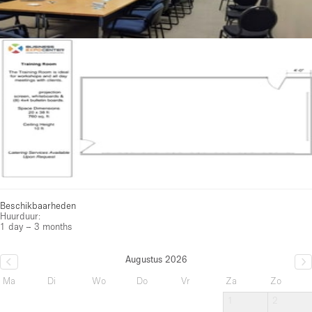
Beschikbaarheden
Huurduur:
1 day – 3 months
Augustus 2026
Ma
Di
Wo
Do
Vr
Za
Zo
1
2