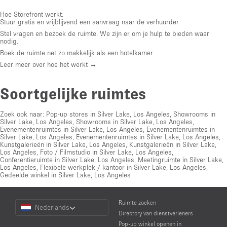
Hoe Storefront werkt:
Stuur gratis en vrijblijvend een aanvraag naar de verhuurder
Stel vragen en bezoek de ruimte. We zijn er om je hulp te bieden waar
nodig.
Boek de ruimte net zo makkelijk als een hotelkamer.
Leer meer over hoe het werkt →
Soortgelijke ruimtes
Zoek ook naar:
Pop-up stores in Silver Lake, Los Angeles
,
Showrooms in
Silver Lake, Los Angeles
,
Showrooms in Silver Lake, Los Angeles
,
Evenementenruimtes in Silver Lake, Los Angeles
,
Evenementenruimtes in
Silver Lake, Los Angeles
,
Evenementenruimtes in Silver Lake, Los Angeles
,
Kunstgalerieën in Silver Lake, Los Angeles
,
Kunstgalerieën in Silver Lake,
Los Angeles
,
Foto / Filmstudio in Silver Lake, Los Angeles
,
Conferentieruimte in Silver Lake, Los Angeles
,
Meetingruimte in Silver Lake,
Los Angeles
,
Flexibele werkplek / kantoor in Silver Lake, Los Angeles
,
Gedeelde winkel in Silver Lake, Los Angeles
Choose
Ruimte zoeken
Nederlands
a
Directory van dienstverleners
Language
Pop-up winkel openen in