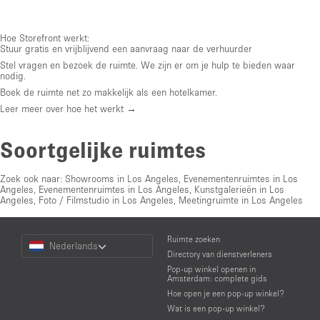
Hoe Storefront werkt:
Stuur gratis en vrijblijvend een aanvraag naar de verhuurder
Stel vragen en bezoek de ruimte. We zijn er om je hulp te bieden waar
nodig.
Boek de ruimte net zo makkelijk als een hotelkamer.
Leer meer over hoe het werkt →
Soortgelijke ruimtes
Zoek ook naar:
Showrooms in Los Angeles
,
Evenementenruimtes in Los
Angeles
,
Evenementenruimtes in Los Angeles
,
Kunstgalerieën in Los
Angeles
,
Foto / Filmstudio in Los Angeles
,
Meetingruimte in Los Angeles
Choose
Ruimte zoeken
Nederlands
a
Directory van dienstverleners
Language
Pop-up winkel openen in
Amsterdam: complete gids
Hoe open je een pop-up winkel?
Wat is een pop-up winkel?