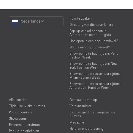
Choose
Ruimte zoeken
Nederlands
a
Directory van dienstverleners
Language
Pop-up winkel openen in
Amsterdam: complete gids
Hoe open je een pop-up winkel?
Wat is een pop-up winkel?
Showrooms te huur tijdens Paris
Fashion Week
Showrooms te huur tijdens New
York Fashion Week
Showroom ruimtes te huur tijdens
Milan Fashion Week
Showroom ruimtes te huur tijdens
Amsterdam Fashion Week
Alle locaties
Geef uw ruimte op
Tijdelijke winkelruimtes
Verhuur ruimte
Pop-up winkels
Verdien geld met leegstaande
ruimtes
Showrooms
Magazine
Evenementenruimtes
Help en ondersteuning
Pop-up galerieën en