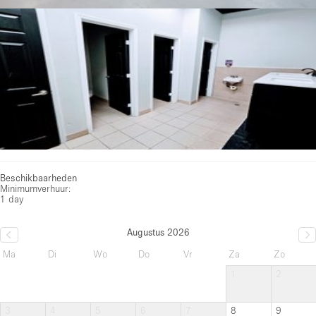
Beschikbaarheden
Minimumverhuur:
1 day
Augustus 2026
Ma
Di
Wo
Do
Vr
Za
Zo
1
2
3
4
5
6
7
8
9