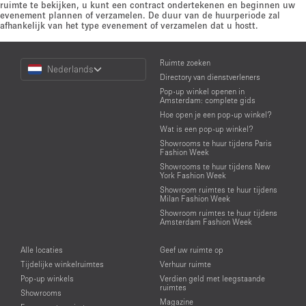
ruimte te bekijken, u kunt een contract ondertekenen en beginnen uw
evenement plannen of verzamelen. De duur van de huurperiode zal
afhankelijk van het type evenement of verzamelen dat u hostt.
Choose
Ruimte zoeken
Nederlands
a
Directory van dienstverleners
Language
Pop-up winkel openen in
Amsterdam: complete gids
Hoe open je een pop-up winkel?
Wat is een pop-up winkel?
Showrooms te huur tijdens Paris
Fashion Week
Showrooms te huur tijdens New
York Fashion Week
Showroom ruimtes te huur tijdens
Milan Fashion Week
Showroom ruimtes te huur tijdens
Amsterdam Fashion Week
Alle locaties
Geef uw ruimte op
Tijdelijke winkelruimtes
Verhuur ruimte
Pop-up winkels
Verdien geld met leegstaande
ruimtes
Showrooms
Magazine