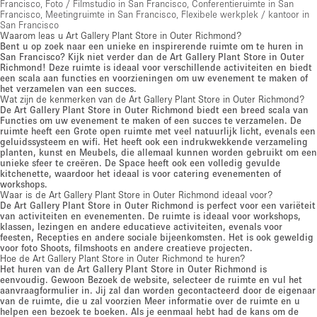
Francisco
,
Foto / Filmstudio in San Francisco
,
Conferentieruimte in San
Francisco
,
Meetingruimte in San Francisco
,
Flexibele werkplek / kantoor in
San Francisco
Waarom leas u Art Gallery Plant Store in Outer Richmond?
Bent u op zoek naar een unieke en inspirerende ruimte om te huren in
San Francisco? Kijk niet verder dan de Art Gallery Plant Store in Outer
Richmond! Deze ruimte is ideaal voor verschillende activiteiten en biedt
een scala aan functies en voorzieningen om uw evenement te maken of
het verzamelen van een succes.
Wat zijn de kenmerken van de Art Gallery Plant Store in Outer Richmond?
De Art Gallery Plant Store in Outer Richmond biedt een breed scala van
Functies om uw evenement te maken of een succes te verzamelen. De
ruimte heeft een Grote open ruimte met veel natuurlijk licht, evenals een
geluidssysteem en wifi. Het heeft ook een indrukwekkende verzameling
planten, kunst en Meubels, die allemaal kunnen worden gebruikt om een
​​unieke sfeer te creëren. De Space heeft ook een volledig gevulde
kitchenette, waardoor het ideaal is voor catering evenementen of
workshops.
Waar is de Art Gallery Plant Store in Outer Richmond ideaal voor?
De Art Gallery Plant Store in Outer Richmond is perfect voor een variëteit
van activiteiten en evenementen. De ruimte is ideaal voor workshops,
klassen, lezingen en andere educatieve activiteiten, evenals voor
feesten, Recepties en andere sociale bijeenkomsten. Het is ook geweldig
voor foto Shoots, filmshoots en andere creatieve projecten.
Hoe de Art Gallery Plant Store in Outer Richmond te huren?
Het huren van de Art Gallery Plant Store in Outer Richmond is
eenvoudig. Gewoon Bezoek de website, selecteer de ruimte en vul het
aanvraagformulier in. Jij zal dan worden gecontacteerd door de eigenaar
van de ruimte, die u zal voorzien Meer informatie over de ruimte en u
helpen een bezoek te boeken. Als je eenmaal hebt had de kans om de