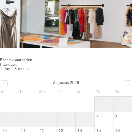
Beschikbaarheden
Huurduur:
1 day – 3 months
Augustus 2026
Ma
Di
Wo
Do
Vr
Za
Zo
1
2
3
4
5
6
7
8
9
10
11
12
13
14
15
16