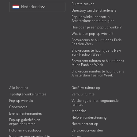
Choose
Ruimte zoeken
Nederlands
a
Directory van dienstverleners
Language
Pop-up winkel openen in
Amsterdam: complete gids
Hoe open je een pop-up winkel?
Wat is een pop-up winkel?
Showrooms te huur tijdens Paris
Fashion Week
Showrooms te huur tijdens New
York Fashion Week
Showroom ruimtes te huur tijdens
Milan Fashion Week
Showroom ruimtes te huur tijdens
Amsterdam Fashion Week
Alle locaties
Geef uw ruimte op
Tijdelijke winkelruimtes
Verhuur ruimte
Pop-up winkels
Verdien geld met leegstaande
ruimtes
Showrooms
Magazine
Evenementenruimtes
Help en ondersteuning
Pop-up galerieën en
expositieruimtes
Neem contact op
Foto- en videoshoots
Servicevoorwaarden
Huur een pop-up winkel in
Privacy