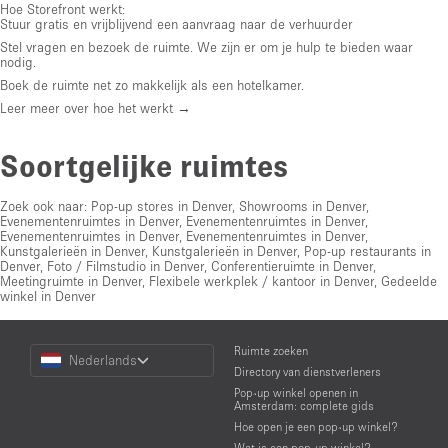
Hoe Storefront werkt:
Stuur gratis en vrijblijvend een aanvraag naar de verhuurder
Stel vragen en bezoek de ruimte. We zijn er om je hulp te bieden waar
nodig.
Boek de ruimte net zo makkelijk als een hotelkamer.
Leer meer over hoe het werkt →
Soortgelijke ruimtes
Zoek ook naar:
Pop-up stores in Denver
,
Showrooms in Denver
,
Evenementenruimtes in Denver
,
Evenementenruimtes in Denver
,
Evenementenruimtes in Denver
,
Evenementenruimtes in Denver
,
Kunstgalerieën in Denver
,
Kunstgalerieën in Denver
,
Pop-up restaurants in
Denver
,
Foto / Filmstudio in Denver
,
Conferentieruimte in Denver
,
Meetingruimte in Denver
,
Flexibele werkplek / kantoor in Denver
,
Gedeelde
winkel in Denver
Choose
Ruimte zoeken
Nederlands
a
Directory van dienstverleners
Language
Pop-up winkel openen in
Amsterdam: complete gids
Hoe open je een pop-up winkel?
Wat is een pop-up winkel?