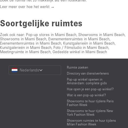
Leer meer over hoe het werkt →
Soortgelijke ruimtes
Zoek ook naar:
Pop-up stores in Miami Beach
,
Showrooms in Miami Beach
,
Showrooms in Miami Beach
,
Evenementenruimtes in Miami Beach
,
Evenementenruimtes in Miami Beach
,
Kunstgalerieën in Miami Beach
,
Kunstgalerieën in Miami Beach
,
Foto / Filmstudio in Miami Beach
,
Meetingruimte in Miami Beach
,
Gedeelde winkel in Miami Beach
Choose
Ruimte zoeken
Nederlands
a
Directory van dienstverleners
Language
Pop-up winkel openen in
Amsterdam: complete gids
Hoe open je een pop-up winkel?
Wat is een pop-up winkel?
Showrooms te huur tijdens Paris
Fashion Week
Showrooms te huur tijdens New
York Fashion Week
Showroom ruimtes te huur tijdens
Milan Fashion Week