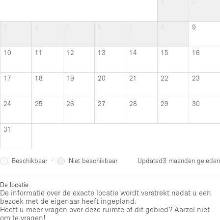
1
2
3
4
5
6
7
8
9
10
11
12
13
14
15
16
17
18
19
20
21
22
23
24
25
26
27
28
29
30
31
Beschikbaar
Niet beschikbaar
·
Updated
3 maanden geleden
De locatie
De informatie over de exacte locatie wordt verstrekt nadat u een
bezoek met de eigenaar heeft ingepland.
Heeft u meer vragen over deze ruimte of dit gebied? Aarzel niet
om te vragen!