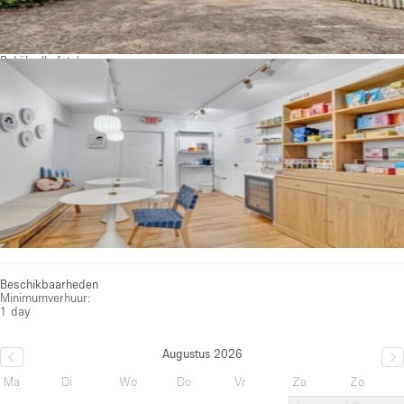
Bekijk alle foto's
Beschikbaarheden
Minimumverhuur:
1 day
Augustus 2026
Ma
Di
Wo
Do
Vr
Za
Zo