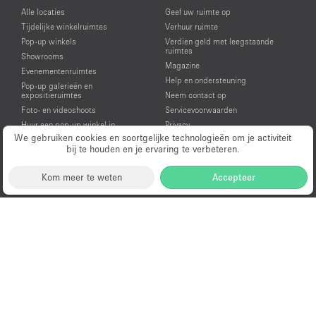
Alle locaties
Geef uw ruimte op
Tijdelijke winkelruimtes
Verhuur ruimte
Pop-up winkels
Verdien geld met leegstaande
ruimtes
Showrooms
Magazine
Evenementenruimtes
Help en ondersteuning
Pop-up galerieën en
expositieruimtes
Neem contact op
Foto- en videoshoots
Servicevoorwaarden
Huur een pop-up winkel in
Privacy
Amsterdam
We gebruiken cookies en soortgelijke technologieën om je activiteit
bij te houden en je ervaring te verbeteren.
Huur een showroom in Amsterdam
Huur een evenementenruimte in
Amsterdam
Kom meer te weten
Accepteer
Huur een galerie in Amsterdam
Huur een ruimte voor een video- of
fotoshoot in Amsterdam