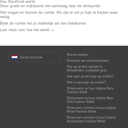
Hoe Storefront werkt:
Stuur gratis en vrijblijvend een aanvraag naar de verhuurder
Stel vragen en bezoek de ruimte. We zijn er om je hulp te bieden waar
nodig.
Boek de ruimte net zo makkelijk als een hotelkamer.
Leer meer over hoe het werkt →
Choose
Ruimte zoeken
Nederlands
a
Directory van dienstverleners
Language
Pop-up winkel openen in
Amsterdam: complete gids
Hoe open je een pop-up winkel?
Wat is een pop-up winkel?
Showrooms te huur tijdens Paris
Fashion Week
Showrooms te huur tijdens New
York Fashion Week
Showroom ruimtes te huur tijdens
Milan Fashion Week
Showroom ruimtes te huur tijdens
Amsterdam Fashion Week