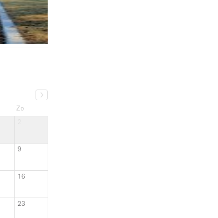
Zo
2
9
16
23