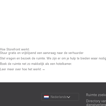
Hoe Storefront werkt:
Stuur gratis en vrijblijvend een aanvraag naar de verhuurder
Stel vragen en bezoek de ruimte. We zijn er om je hulp te bieden waar nodig
Boek de ruimte net zo makkelijk als een hotelkamer.
Leer meer over hoe het werkt →
Choose
Ruimte zoek
Nederlands
a
Directory va
Language
dienstverlen