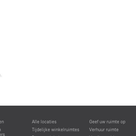
.
en
Alle locaties
Geef uw ruimte op
n
Tijdelijke winkelruimtes
Verhuur ruimte
ers