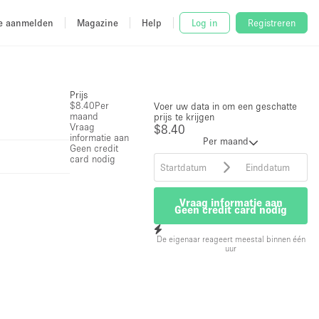
e aanmelden
Magazine
Help
Log in
Registreren
Prijs
$8.40
Per
Voer uw data in om een geschatte
maand
prijs te krijgen
Vraag
$8.40
informatie aan
Per maand
Geen credit
card nodig
Vraag informatie aan
Geen credit card nodig
De eigenaar reageert meestal binnen één
uur