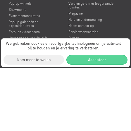
Pop-up winkels
Verdien geld met leegstaande
ruimtes
Showrooms
Magazine
Evenementenruimtes
Help en ondersteuning
Pop-up galerieën en
expositieruimtes
Neem contact op
Foto- en videoshoots
Servicevoorwaarden
Huur een pop-up winkel in
Privacy
Amsterdam
We gebruiken cookies en soortgelijke technologieën om je activiteit
bij te houden en je ervaring te verbeteren.
Huur een showroom in Amsterdam
Huur een evenementenruimte in
Amsterdam
Kom meer te weten
Accepteer
Huur een galerie in Amsterdam
Huur een ruimte voor een video- of
fotoshoot in Amsterdam