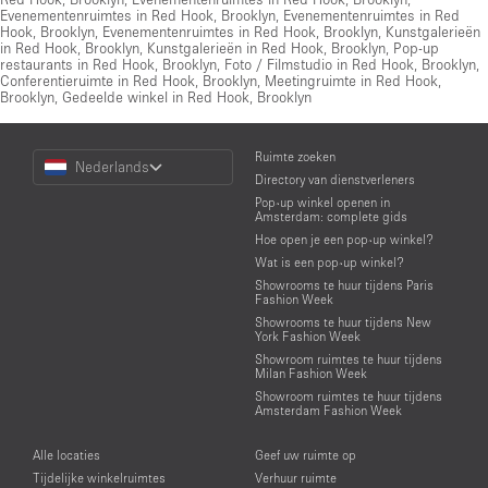
Evenementenruimtes in Red Hook, Brooklyn
,
Evenementenruimtes in Red
Hook, Brooklyn
,
Evenementenruimtes in Red Hook, Brooklyn
,
Kunstgalerieën
in Red Hook, Brooklyn
,
Kunstgalerieën in Red Hook, Brooklyn
,
Pop-up
restaurants in Red Hook, Brooklyn
,
Foto / Filmstudio in Red Hook, Brooklyn
,
Conferentieruimte in Red Hook, Brooklyn
,
Meetingruimte in Red Hook,
Brooklyn
,
Gedeelde winkel in Red Hook, Brooklyn
Choose
Ruimte zoeken
Nederlands
a
Directory van dienstverleners
Language
Pop-up winkel openen in
Amsterdam: complete gids
Hoe open je een pop-up winkel?
Wat is een pop-up winkel?
Showrooms te huur tijdens Paris
Fashion Week
Showrooms te huur tijdens New
York Fashion Week
Showroom ruimtes te huur tijdens
Milan Fashion Week
Showroom ruimtes te huur tijdens
Amsterdam Fashion Week
Alle locaties
Geef uw ruimte op
Tijdelijke winkelruimtes
Verhuur ruimte