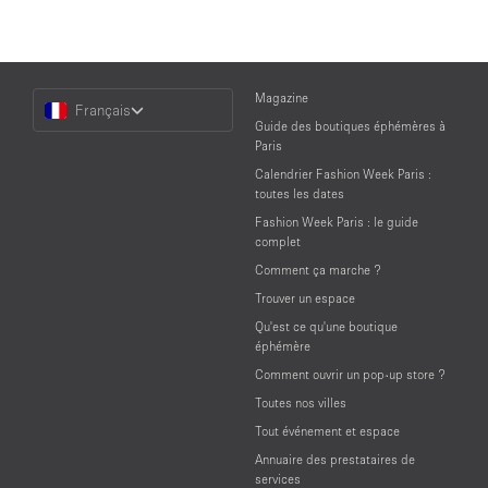
Choose
Magazine
Français
a
Guide des boutiques éphémères à
Language
Paris
Calendrier Fashion Week Paris :
toutes les dates
Fashion Week Paris : le guide
complet
Comment ça marche ?
Trouver un espace
Qu'est ce qu'une boutique
éphémère
Comment ouvrir un pop-up store ?
Toutes nos villes
Tout événement et espace
Annuaire des prestataires de
services