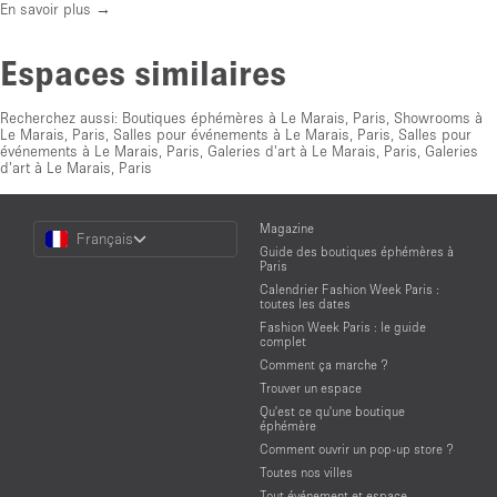
En savoir plus →
Espaces similaires
Recherchez aussi:
Boutiques éphémères à Le Marais, Paris
,
Showrooms à
Le Marais, Paris
,
Salles pour événements à Le Marais, Paris
,
Salles pour
événements à Le Marais, Paris
,
Galeries d'art à Le Marais, Paris
,
Galeries
d'art à Le Marais, Paris
Choose
Magazine
Français
a
Guide des boutiques éphémères à
Language
Paris
Calendrier Fashion Week Paris :
toutes les dates
Fashion Week Paris : le guide
complet
Comment ça marche ?
Trouver un espace
Qu'est ce qu'une boutique
éphémère
Comment ouvrir un pop-up store ?
Toutes nos villes
Tout événement et espace