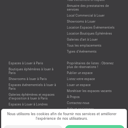
Annuaire des prestataires de
services
Local Commercial à Louer
Showrooms à Louer
Location Espaces Événementiels
Location Boutiques Ephémères
Galeries d'art à Louer
Tous les emplacements
Types d’événements
Espaces à Louer à Paris
Propriétaires de listes : Obtenez
plus de réservations !
Boutiques éphémères à louer à
Paris
Publier un espace
Showrooms à louer à Paris
Listez votre espace
Espaces événementiels à louer à
Louer un espace
Paris
Monétiser les espaces vacants
Galeries éphémères et espaces
À Propos
d’exposition à louer à Paris
Contactez-nous
Espaces à Louer à Londres
Aide et assistance
Espaces à Louer à New York
Nous utilisons les cookies afin de fournir nos services et améliorer
Conditions générales d'utilisation
Espaces à Louer à San Francisco
l’expérience de nos utilisateurs.
Mentions légales
Espaces à Louer à Los Angeles
Politique de confidentialité