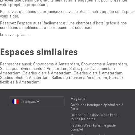
votre projet au propriétaire.
Posez vos questions ou organisez une visite. Aussi, notre équipe est là pour
vous aider.
Réservez l'espace aussi facilement qu'une chambre d'hotel grâce à nos
conditions simplifiées et à notre paiement sécurisé.
En savoir plus →
Espaces similaires
Recherchez aussi:
Showrooms à Amsterdam
,
Showrooms à Amsterdam
,
Salles pour événements à Amsterdam
,
Salles pour événements à
Amsterdam
,
Galeries d'art à Amsterdam
,
Galeries d'art à Amsterdam
,
Studios photo à Amsterdam
,
Salles de réunion à Amsterdam
,
Bureaux
flexibles à Amsterdam
Choose
Magazine
Français
a
Guide des boutiques éphémères à
Language
Paris
Calendrier Fashion Week Paris :
toutes les dates
Fashion Week Paris : le guide
complet