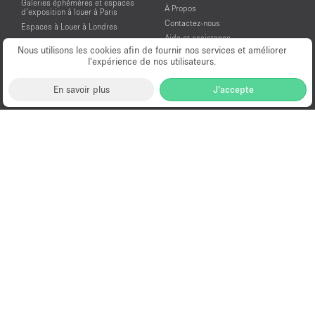
Galeries éphémères et espaces
À Propos
d’exposition à louer à Paris
Contactez-nous
Espaces à Louer à Londres
Aide et assistance
Espaces à Louer à New York
Nous utilisons les cookies afin de fournir nos services et améliorer
Conditions générales d'utilisation
Espaces à Louer à San Francisco
l’expérience de nos utilisateurs.
Mentions légales
Espaces à Louer à Los Angeles
Politique de confidentialité
Espaces à Louer à Amsterdam
En savoir plus
J'accepte
Espaces à Louer à Dubai
Location Showroom Fashion Week
Showrooms à louer pour la Fashion
Week de Paris
© PopUp Immo, Inc. Tous droits réservés.
EAA Licence Number: C-075131