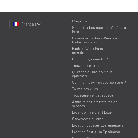
Choose
Magazine
Français
a
Guide des boutiques éphémères à
Language
Paris
Calendrier Fashion Week Paris :
toutes les dates
Fashion Week Paris : le guide
complet
Comment ça marche ?
Trouver un espace
Qu'est ce qu'une boutique
éphémère
Comment ouvrir un pop-up store ?
Toutes nos villes
Tout événement et espace
Annuaire des prestataires de
services
Local Commercial à Louer
Showrooms à Louer
Location Espaces Événementiels
Location Boutiques Ephémères