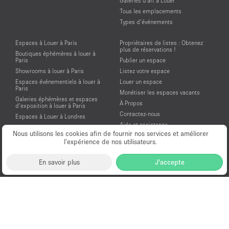
Galeries d'art à Louer
Tous les emplacements
Types d’événements
Espaces à Louer à Paris
Propriétaires de listes : Obtenez
plus de réservations !
Boutiques éphémères à louer à
Paris
Publier un espace
Showrooms à louer à Paris
Listez votre espace
Espaces événementiels à louer à
Louer un espace
Paris
Monétiser les espaces vacants
Galeries éphémères et espaces
À Propos
d’exposition à louer à Paris
Contactez-nous
Espaces à Louer à Londres
Aide et assistance
Espaces à Louer à New York
Nous utilisons les cookies afin de fournir nos services et améliorer
Conditions générales d'utilisation
Espaces à Louer à San Francisco
l’expérience de nos utilisateurs.
Mentions légales
Espaces à Louer à Los Angeles
Politique de confidentialité
Espaces à Louer à Amsterdam
En savoir plus
J'accepte
Espaces à Louer à Dubai
Location Showroom Fashion Week
Showrooms à louer pour la Fashion
Week de Paris