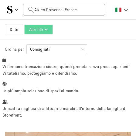
Prezzo al giorno
0€
5.000€+
Date
Altri filtri
Ordina per
Dimensioni dello spazio
Consigliati
Vi forniamo transazioni sicure, quindi prenota senza preoccupazioni!
10 m²
500+ m²
Vi tuteliamo, proteggiamo e difendiamo.
~ 13 persone
~ 650 persone
La più ampia selezione di spazi al mondo.
Tipo di progetto
Unisciti a migliaia di affittuari e marchi all'interno della famiglia di
Storefront.
Evento
Vendita
Showroom
Evento
Cibo
artistico