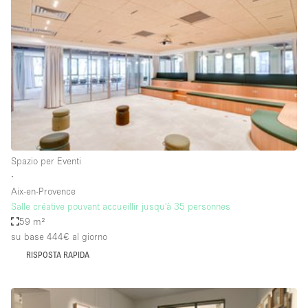
Servizio
Acquista
Conferenza
Meeting
Ufficio
fotografico
Condividi
Tipo di spazio
Acquista Condividi
Spazio per Eventi
∙
Altro
Aix-en-Provence
Appartamento/loft
Salle créative pouvant accueillir jusqu'à 35 personnes
59 m²
Atelier / Laboratorio
su base 444€
al giorno
Boutique/negozio
RISPOSTA RAPIDA
Camion
Container