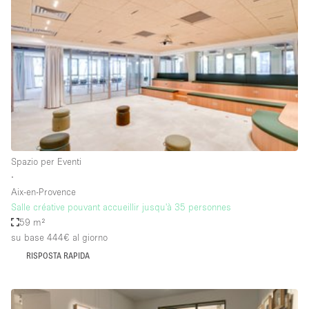
Servizio
Acquista
Conferenza
Meeting
Ufficio
fotografico
Condividi
Tipo di spazio
Acquista Condividi
Spazio per Eventi
∙
Altro
Aix-en-Provence
Appartamento/loft
Salle créative pouvant accueillir jusqu'à 35 personnes
59 m²
Atelier / Laboratorio
su base 444€
al giorno
Boutique/negozio
RISPOSTA RAPIDA
Camion
Container