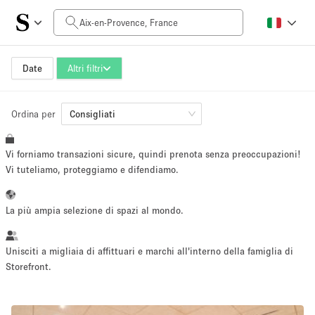
Prezzo al giorno
0€
5.000€+
Date
Altri filtri
Ordina per
Dimensioni dello spazio
Consigliati
Vi forniamo transazioni sicure, quindi prenota senza preoccupazioni!
10 m²
500+ m²
Vi tuteliamo, proteggiamo e difendiamo.
~ 13 persone
~ 650 persone
La più ampia selezione di spazi al mondo.
Tipo di progetto
Unisciti a migliaia di affittuari e marchi all'interno della famiglia di
Storefront.
Evento
Vendita
Showroom
Evento
Cibo
artistico