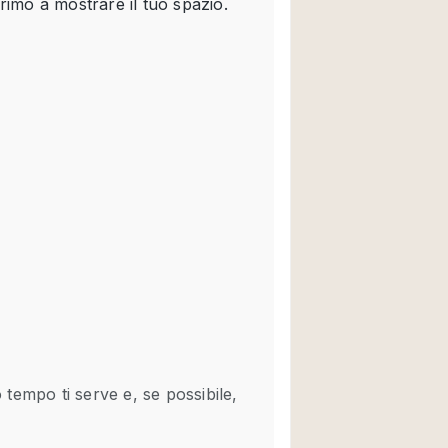
Spazio unico
Stand / Chiosco / 
Terrazzo
Villa / Casa
Ampia Porta d'Ingr
Aria condizionata
Ascensore
Attrezzature da uff
Bagno
Bar
Camerini di prova
Cucina