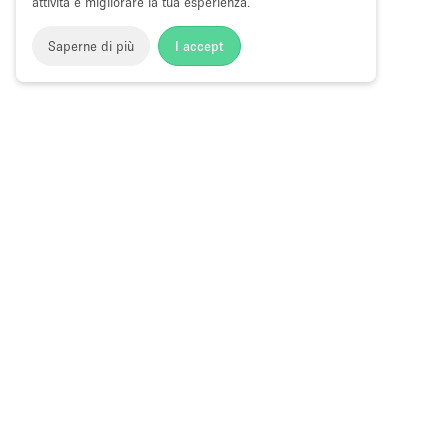
attività e migliorare la tua esperienza.
Saperne di più
I accept
Storefront
>
Affitta sale per conferenze
>
Sale Conferenze, C
Sale Conferenze in Affitto a Alessandria
Choose
Tutte le local
Italiano
a
Tutti i tipi di
Language
Spazi retail
Negozi pop-
Spazi per ev