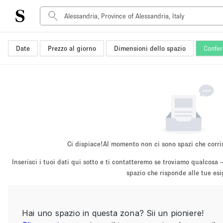
Date
Prezzo al giorno
Dimensioni dello spazio
Confer
Tipo di spazio
Acquista Condividi
Appartamento/loft
Boutique/negozio
Container
Galleria d'arte
Imbarcazione
Ci dispiace!
Al momento non ci sono spazi che corri
Negozio in centro commerciale
Inserisci i tuoi dati qui sotto e ti contatteremo se troviamo qualco
Sala conferenze
spazio che risponde alle tue es
Salone
Spazio hall