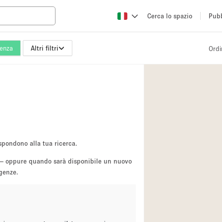
Cerca lo spazio
Pubb
enza
Altri filtri
Ordi
Altro
Atelier / Laborator
Camion
Fiera/festival
Hall
Magazzino
spondono alla tua ricerca.
Ristorante/bar/caf
sa — oppure quando sarà disponibile un nuovo
igenze.
Sala riunioni
Spazio creativo
Spazio per Eventi