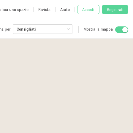
lica uno spazio
Rivista
Aiuto
Accedi
Registrati
na per
Consigliati
Mostra la mappa
io
fè