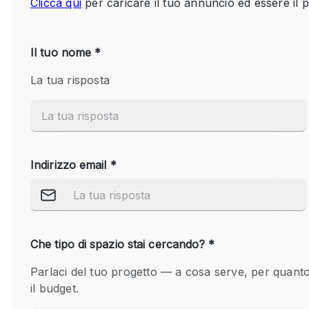
Spazio pubblicitario
Stand / Bancarella
Studio fotografico / riprese
Uffici
Dotazioni dello 
Accesso per disabili
spazio
Animals Friendly
Arredamento
Attaccapanni
Bagni
Banconi
Camere Multiple
Concierge