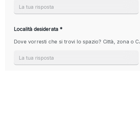
Elettricità
Giardino
Impianto audiovisivo
Internet
Livello strada
Magazzino
Piano terra
Riscaldamento
Smoking Area
Spazio living
Terrace
Vetrina
Water Access