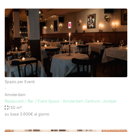
Spazio per Eventi
∙
Amsterdam
Restaurant / Bar / Event Space - Amsterdam Centrum, Jordaan
150 m²
su base 3.600€
al giorno