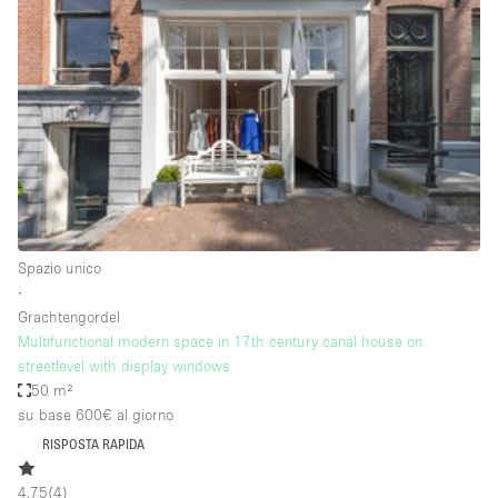
Fiera/festival
Galleria d'arte
Hall
Imbarcazione
Magazzino
Negozio in centro commerciale
Ristorante/bar/caffè
Spazio unico
Sala conferenze
∙
Grachtengordel
Sala riunioni
Multifunctional modern space in 17th century canal house on
Salone
streetlevel with display windows
50 m²
Spazio creativo
su base 600€
al giorno
Spazio hall
RISPOSTA RAPIDA
Spazio per Eventi
4.75
(
4
)