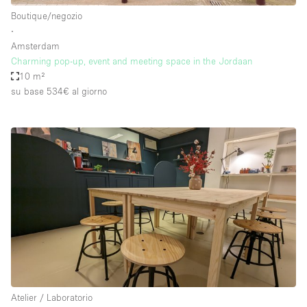
Boutique/negozio
∙
Amsterdam
Charming pop-up, event and meeting space in the Jordaan
10 m²
su base 534€
al giorno
Atelier / Laboratorio