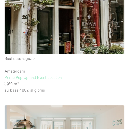
Boutique/negozio
∙
Amsterdam
Prime Pop-Up and Event Location
60 m²
su base 480€
al giorno