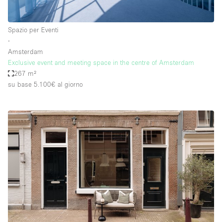
Spazio per Eventi
∙
Amsterdam
Exclusive event and meeting space in the centre of Amsterdam
267 m²
su base 5.100€
al giorno