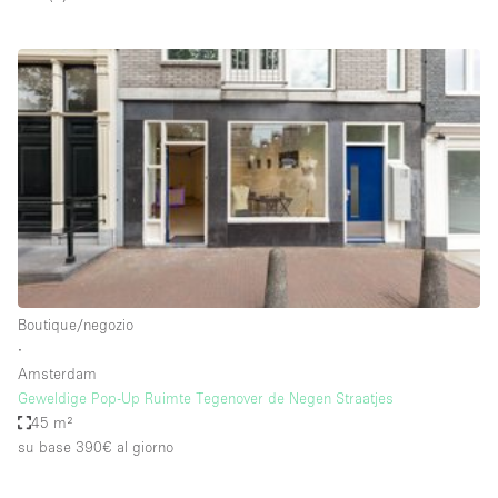
Spazio pubblicitario
Spazio unico
Stand / Bancarella
Stand / Chiosco / Stand
Studio fotografico / riprese
Terrazzo
Uffici
Villa / Casa
Boutique/negozio
∙
Dotazioni dello spazio
Amsterdam
Geweldige Pop-Up Ruimte Tegenover de Negen Straatjes
Accesso per disabili
45 m²
su base 390€
al giorno
Ampia Porta d'Ingresso
Animals Friendly