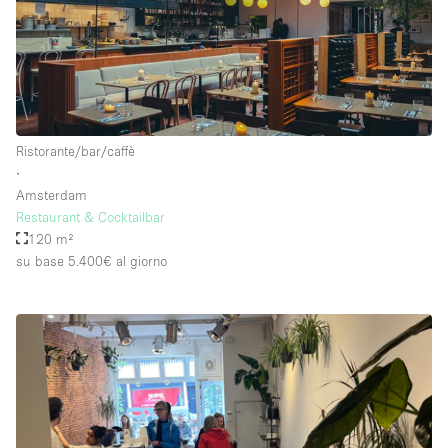
Ristorante/bar/caffè
∙
Amsterdam
Restaurant & Cocktailbar
120 m²
su base 5.400€
al giorno