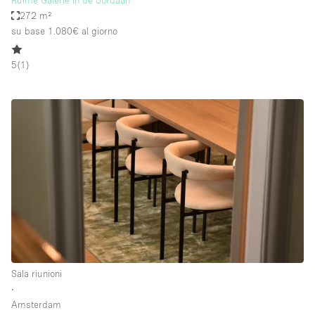
Ruime Galerie in de Jordaan
272 m²
su base 1.080€
al giorno
5
(
1
)
Sala riunioni
∙
Amsterdam