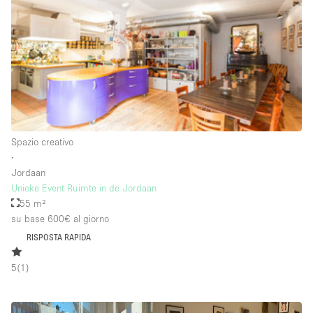
Raw
Riscaldamento
Sistema di sicurezza
Smoking Area
Soundproof
Spazio creativo
Spazio living
∙
Stile Haussmann
Jordaan
Unieke Event Ruimte in de Jordaan
Terrace
55 m²
Tetto / Terrazza
su base 600€
al giorno
RISPOSTA RAPIDA
Vetrina
Vista incredibile
5
(
1
)
Water Access
Whitebox / Minimal