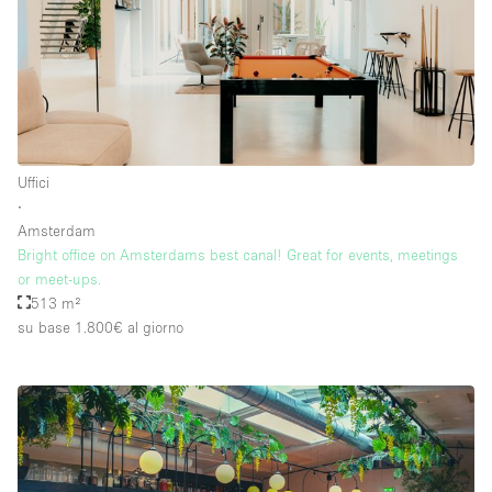
Uffici
∙
Amsterdam
Bright office on Amsterdams best canal! Great for events, meetings
or meet-ups.
513 m²
su base 1.800€
al giorno