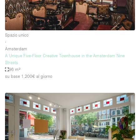
Spazio unico
∙
Amsterdam
A Unique Five-Floor Creative Townhouse in the Amsterdam Nine
Streets
96 m²
su base 1.200€
al giorno