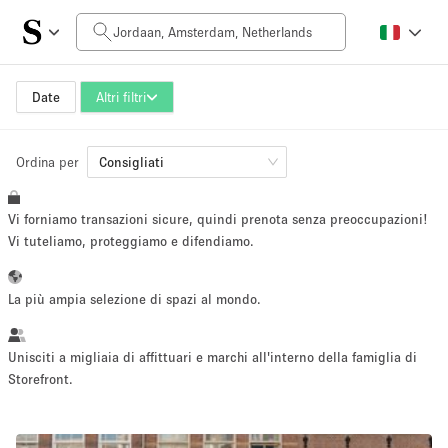
Prezzo al giorno
0€
5.000€+
Date
Altri filtri
Ordina per
Dimensioni dello spazio
Consigliati
Vi forniamo transazioni sicure, quindi prenota senza preoccupazioni!
10 m²
500+ m²
Vi tuteliamo, proteggiamo e difendiamo.
~ 13 persone
~ 650 persone
La più ampia selezione di spazi al mondo.
Tipo di progetto
Unisciti a migliaia di affittuari e marchi all'interno della famiglia di
Storefront.
Evento
Vendita
Showroom
Evento
Cibo
artistico