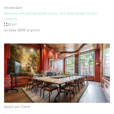
∙
Amsterdam
Spacious and well-equipped studio - the ideal canvas for your
creativity
35 m²
su base 390€
al giorno
Spazio per Eventi
∙