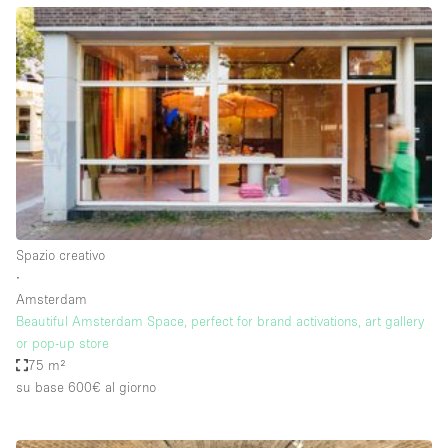
Aria condizionata
Arredamento
Ascensore
Attaccapanni
Attrezzature da ufficio
Bagni
Bagno
Spazio creativo
Banconi
∙
Amsterdam
Bar
Beautiful Amsterdam Space, perfect for brand activations, art gallery
Camere Multiple
or pop-up store
75 m²
Camerini di prova
su base 600€
al giorno
Concierge
Cucina