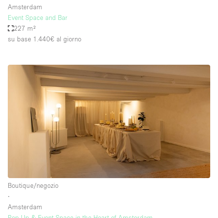
Amsterdam
Event Space and Bar
227 m²
su base 1.440€
al giorno
Boutique/negozio
∙
Amsterdam
Pop-Up & Event Space in the Heart of Amsterdam