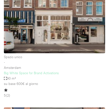
Servizio
Acquista
Conferenza
Meeting
Ufficio
fotografico
Condividi
Tipo di spazio
Acquista Condividi
Spazio unico
∙
Altro
Amsterdam
Appartamento/loft
Big White Space for Brand Activations
90 m²
Atelier / Laboratorio
su base 600€
al giorno
Boutique/negozio
5
(
2
)
Camion
Container