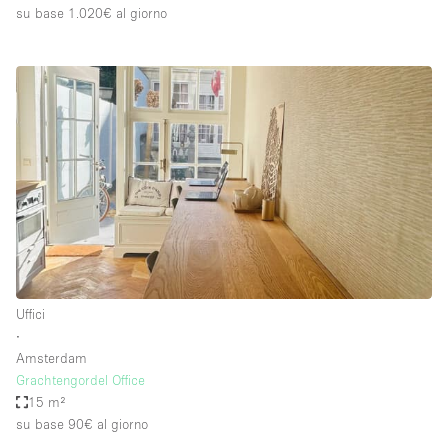
su base 1.020€
al giorno
Uffici
∙
Amsterdam
Grachtengordel Office
15 m²
su base 90€
al giorno