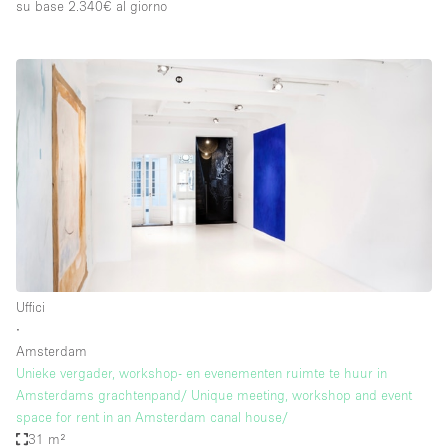
su base 2.340€
al giorno
Uffici
∙
Amsterdam
Unieke vergader, workshop- en evenementen ruimte te huur in
Amsterdams grachtenpand/ Unique meeting, workshop and event
space for rent in an Amsterdam canal house/
31 m²