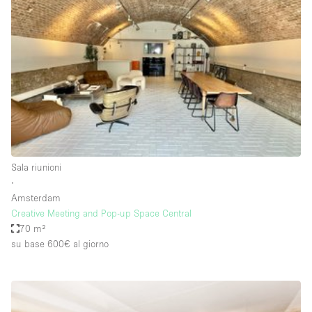
Elettricità
Esposizione di Automobili
Giardino
Illuminazione
Impianto audiovisivo
Industriale
Internet
Sala riunioni
∙
Licenza per Liquori
Amsterdam
Creative Meeting and Pop-up Space Central
Livello strada
70 m²
Luce Diurna
su base 600€
al giorno
Magazzino
Parcheggio privato
Piano terra