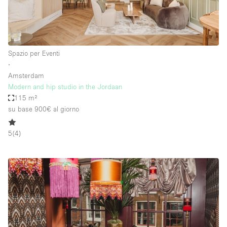
Spazio per Eventi
∙
Amsterdam
Modern and hip studio in the Jordaan
115 m²
su base 900€
al giorno
5
(
4
)