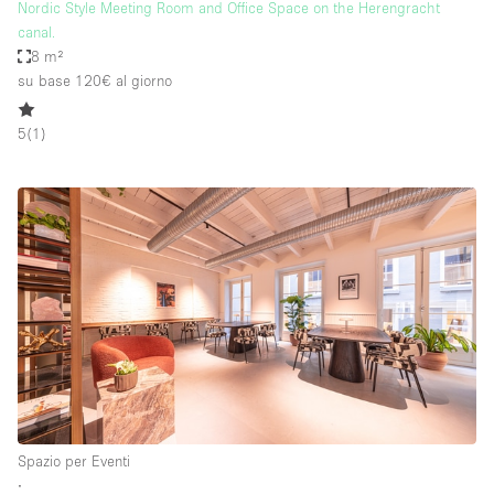
Nordic Style Meeting Room and Office Space on the Herengracht
canal.
8 m²
su base 120€
al giorno
5
(
1
)
Spazio per Eventi
∙