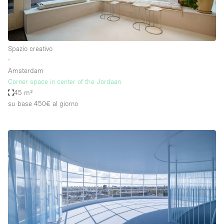
Spazio creativo
∙
Amsterdam
Corner space in center of the Jordaan
45 m²
su base 450€
al giorno