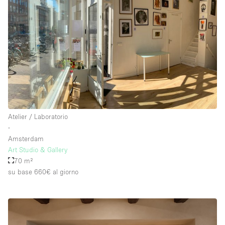
Piano/Accesso
Seminterrato
Piano terra su corte
Piano terra su strada
Centro commerciale
Atelier / Laboratorio
∙
Terrazza
Amsterdam
Di sopra
Art Studio & Gallery
70 m²
Altro
su base 660€
al giorno