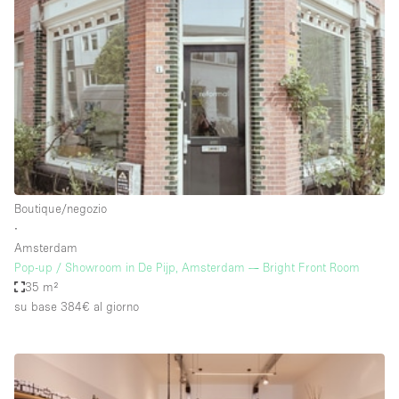
Servizio
Acquista
Conferenza
Meeting
Ufficio
fotografico
Condividi
Tipo di spazio
Acquista Condividi
Boutique/negozio
∙
Altro
Amsterdam
Appartamento/loft
Pop-up / Showroom in De Pijp, Amsterdam — Bright Front Room
35 m²
Atelier / Laboratorio
su base 384€
al giorno
Boutique/negozio
Camion
Container