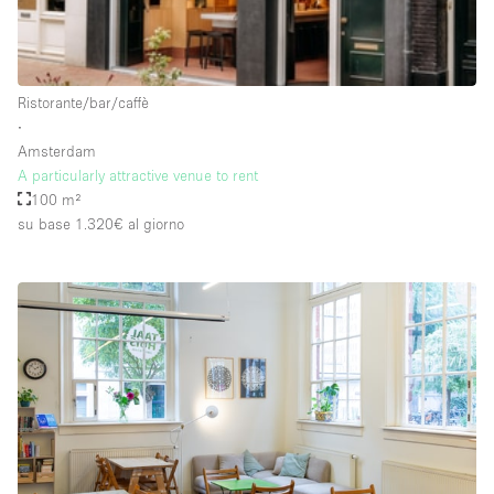
Raw
Riscaldamento
Ristorante/bar/caffè
Sistema di sicurezza
∙
Smoking Area
Amsterdam
A particularly attractive venue to rent
Soundproof
100 m²
su base 1.320€
al giorno
Spazio living
Stile Haussmann
Terrace
Tetto / Terrazza
Vetrina
Vista incredibile
Water Access
Whitebox / Minimal