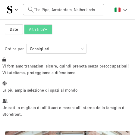
Prezzo al giorno
0€
5.000€+
Date
Altri filtri
Ordina per
Dimensioni dello spazio
Consigliati
Vi forniamo transazioni sicure, quindi prenota senza preoccupazioni!
10 m²
500+ m²
Vi tuteliamo, proteggiamo e difendiamo.
~ 13 persone
~ 650 persone
La più ampia selezione di spazi al mondo.
Tipo di progetto
Unisciti a migliaia di affittuari e marchi all'interno della famiglia di
Storefront.
Evento
Vendita
Showroom
Evento
Cibo
artistico