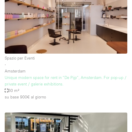
Fiera/festival
Galleria d'arte
Hall
Imbarcazione
Magazzino
Negozio in centro commerciale
Spazio per Eventi
∙
Ristorante/bar/caffè
Amsterdam
Sala conferenze
Unique modern space for rent in "De Pijp", Amsterdam. For pop-up /
private event / galerie exhibitions.
Sala riunioni
60 m²
Salone
su base 900€
al giorno
Spazio creativo
Spazio hall
Spazio per Eventi