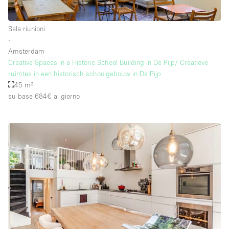
Sala riunioni
Piano/Accesso
∙
Amsterdam
Seminterrato
Creative Spaces in a Historic School Building in De Pijp/ Creatieve
ruimtes in een historisch schoolgebouw in De Pijp
Piano terra su corte
45 m²
Piano terra su strada
su base 684€
al giorno
Centro commerciale
Terrazza
Di sopra
Altro