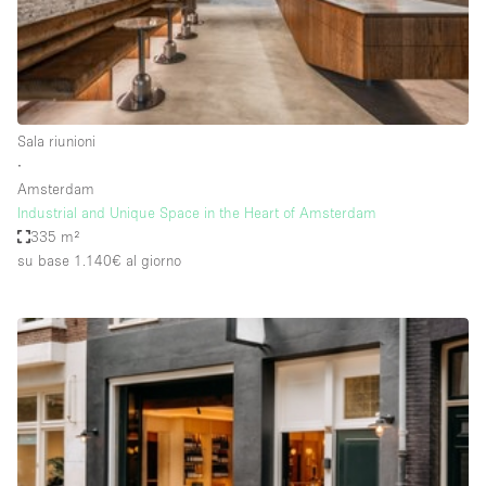
Elettricità
Esposizione di Automobili
Giardino
Sala riunioni
Illuminazione
∙
Impianto audiovisivo
Amsterdam
Industrial and Unique Space in the Heart of Amsterdam
Industriale
335 m²
Internet
su base 1.140€
al giorno
Licenza per Liquori
Livello strada
Luce Diurna
Magazzino
Parcheggio privato
Piano terra