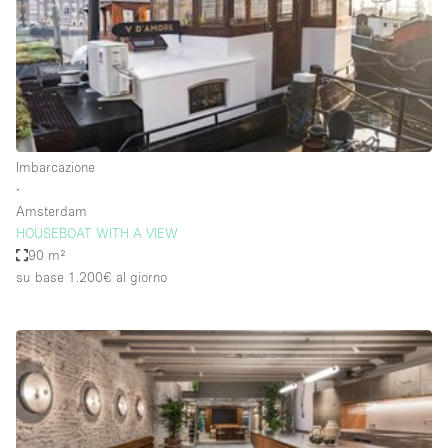
Aria condizionata
Arredamento
Ascensore
Attaccapanni
Imbarcazione
Attrezzature da ufficio
∙
Bagni
Amsterdam
HOUSEBOAT WITH A VIEW
Bagno
90 m²
Banconi
su base 1.200€
al giorno
Bar
Camere Multiple
Camerini di prova
Concierge
Cucina