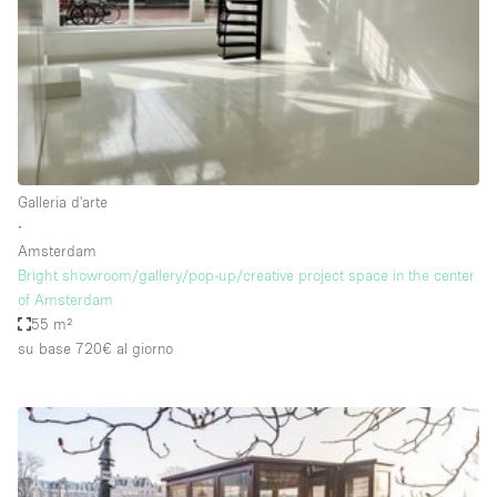
Spazio pubblicitario
Spazio unico
Stand / Bancarella
Stand / Chiosco / Stand
Studio fotografico / riprese
Galleria d'arte
Terrazzo
∙
Uffici
Amsterdam
Bright showroom/gallery/pop-up/creative project space in the center
Villa / Casa
of Amsterdam
55 m²
su base 720€
al giorno
Dotazioni dello spazio
Accesso per disabili
Ampia Porta d'Ingresso
Animals Friendly