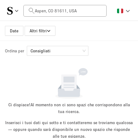
Prezzo al giorno
$0
$5,000+
Date
Altri filtri
Ordina per
Dimensioni dello spazio
Consigliati
100 sq ft
5000+ sq ft
~ 13 persone
~ 650 persone
Tipo di progetto
Ci dispiace!
Al momento non ci sono spazi che corrispondono alla
tua ricerca.
Inserisci i tuoi dati qui sotto e ti contatteremo se troviamo qualcosa
Evento
— oppure quando sarà disponibile un nuovo spazio che risponde
Vendita
Showroom
Evento
Cibo
artistico
alle tue esigenze.