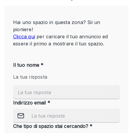
Servizio
Acquista
Conferenza
Meeting
Ufficio
fotografico
Condividi
Tipo di spazio
Acquista Condividi
Altro
Appartamento/loft
Atelier / Laboratorio
Boutique/negozio
Camion
Container