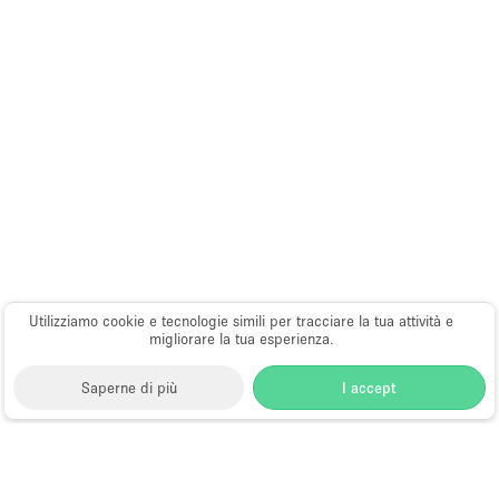
Utilizziamo cookie e tecnologie simili per tracciare la tua attività e
migliorare la tua esperienza.
Saperne di più
I accept
Storefront
>
Negozi e locali commerciali in affito
>