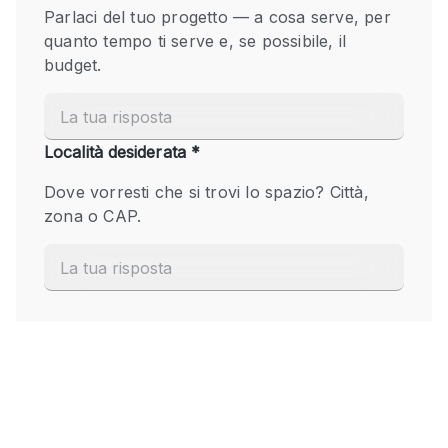
Fiera/festival
Galleria d'arte
Hall
Imbarcazione
Magazzino
Negozio in centro commerciale
Ristorante/bar/caffè
Sala conferenze
Sala riunioni
Salone
Spazio creativo
Spazio hall
Spazio per Eventi