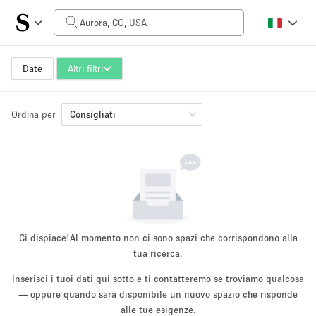
Prezzo al giorno
$0
$5,000+
Date
Altri filtri
Ordina per
Dimensioni dello spazio
Consigliati
100 sq ft
5000+ sq ft
~ 13 persone
~ 650 persone
Tipo di progetto
Ci dispiace!
Al momento non ci sono spazi che corrispondono alla
tua ricerca.
Inserisci i tuoi dati qui sotto e ti contatteremo se troviamo qualcosa
Evento
— oppure quando sarà disponibile un nuovo spazio che risponde
Vendita
Showroom
Evento
Cibo
artistico
alle tue esigenze.