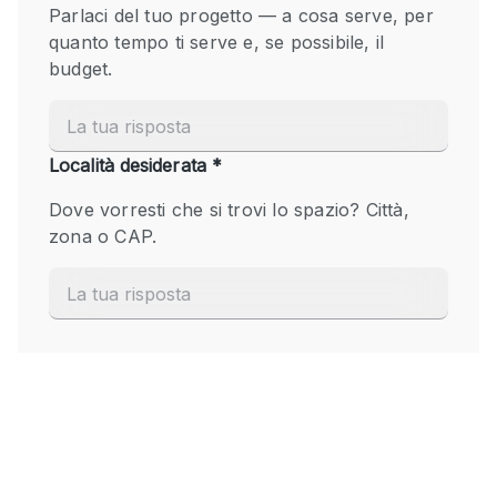
Fiera/festival
Galleria d'arte
Hall
Imbarcazione
Magazzino
Negozio in centro commerciale
Ristorante/bar/caffè
Sala conferenze
Sala riunioni
Salone
Spazio creativo
Spazio hall
Spazio per Eventi