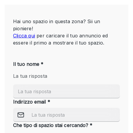
Servizio
Acquista
Conferenza
Meeting
Ufficio
fotografico
Condividi
Tipo di spazio
Acquista Condividi
Altro
Appartamento/loft
Atelier / Laboratorio
Boutique/negozio
Camion
Container