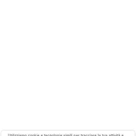
Elettricità
Esposizione di Automobili
Giardino
Illuminazione
Impianto audiovisivo
Industriale
Internet
Licenza per Liquori
Livello strada
Luce Diurna
Magazzino
Parcheggio privato
Utilizziamo cookie e tecnologie simili per tracciare la tua attività e
Piano terra