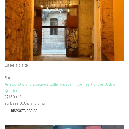
Spazio pubblicitario
Spazio unico
Stand / Bancarella
Stand / Chiosco / Stand
Studio fotografico / riprese
Terrazzo
Uffici
Galleria d'arte
∙
Villa / Casa
Barcelona
Aristocratic and spacious Galleryspace in the heart of the Gothic
Quarter
Dotazioni dello spazio
130 m²
su base 360€
al giorno
Accesso per disabili
RISPOSTA RAPIDA
Ampia Porta d'Ingresso
Animals Friendly