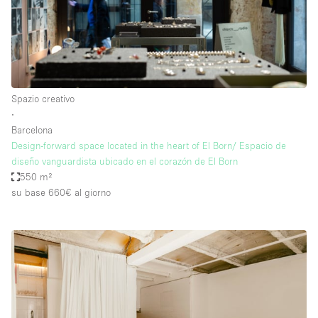
Spazio creativo
∙
Barcelona
Design-forward space located in the heart of El Born/ Espacio de
diseño vanguardista ubicado en el corazón de El Born
550 m²
su base 660€
al giorno