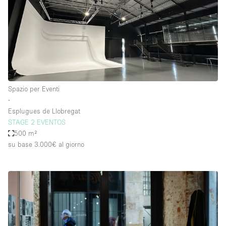
Spazio per Eventi
∙
Esplugues de Llobregat
STAGE 2 EVENTOS
500 m²
su base 3.000€
al giorno