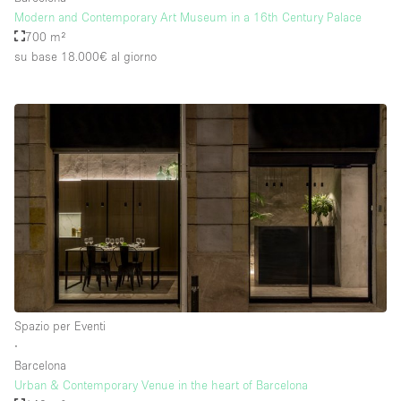
Modern and Contemporary Art Museum in a 16th Century Palace
700 m²
su base 18.000€
al giorno
Spazio per Eventi
∙
Barcelona
Urban & Contemporary Venue in the heart of Barcelona