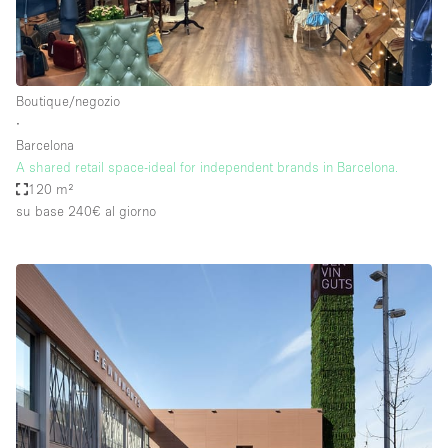
Boutique/negozio
∙
Barcelona
A shared retail space-ideal for independent brands in Barcelona.
120 m²
su base 240€
al giorno