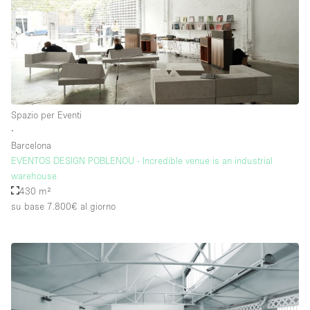
Piano/Accesso
Seminterrato
Piano terra su corte
Spazio per Eventi
Piano terra su strada
∙
Barcelona
Centro commerciale
EVENTOS DESIGN POBLENOU - Incredible venue is an industrial
warehouse
Terrazza
430 m²
Di sopra
su base 7.800€
al giorno
Altro