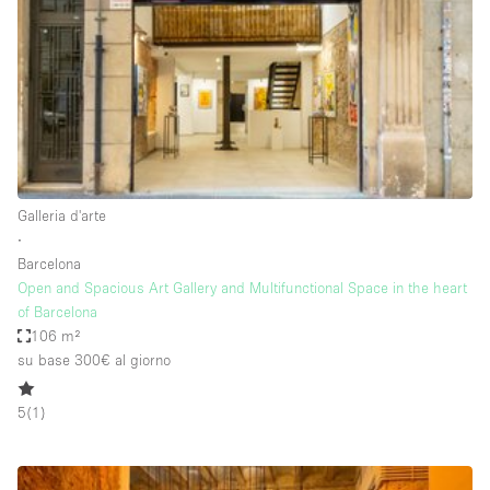
Fiera/festival
Galleria d'arte
Hall
Imbarcazione
Magazzino
Negozio in centro commerciale
Galleria d'arte
∙
Ristorante/bar/caffè
Barcelona
Sala conferenze
Open and Spacious Art Gallery and Multifunctional Space in the heart
of Barcelona
Sala riunioni
106 m²
Salone
su base 300€
al giorno
Spazio creativo
5
(
1
)
Spazio hall
Spazio per Eventi