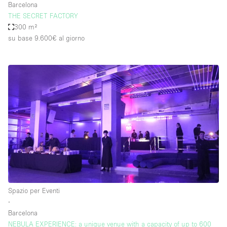
Barcelona
THE SECRET FACTORY
300 m²
su base 9.600€
al giorno
Spazio per Eventi
∙
Barcelona
NEBULA EXPERIENCE: a unique venue with a capacity of up to 600