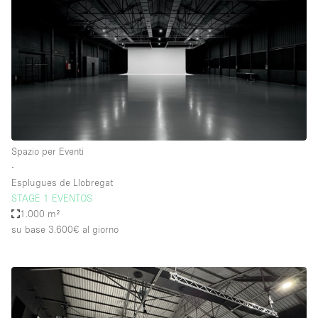
Spazio per Eventi
∙
Esplugues de Llobregat
STAGE 1 EVENTOS
1.000 m²
su base 3.600€
al giorno