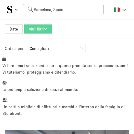
Prezzo al giorno
0€
5.000€+
Date
Altri filtri
Ordina per
Dimensioni dello spazio
Consigliati
Vi forniamo transazioni sicure, quindi prenota senza preoccupazioni!
10 m²
500+ m²
Vi tuteliamo, proteggiamo e difendiamo.
~ 13 persone
~ 650 persone
La più ampia selezione di spazi al mondo.
Tipo di progetto
Unisciti a migliaia di affittuari e marchi all'interno della famiglia di
Storefront.
Evento
Vendita
Showroom
Evento
Cibo
artistico