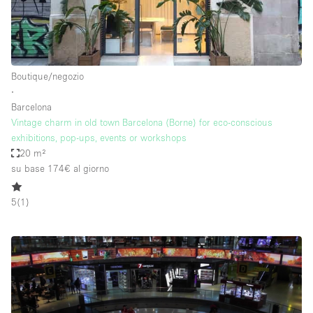
Boutique/negozio
∙
Barcelona
Vintage charm in old town Barcelona (Borne) for eco-conscious
exhibitions, pop-ups, events or workshops
20 m²
su base 174€
al giorno
5
(
1
)