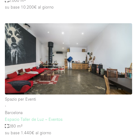
2.000 m²
su base 10.200€
al giorno
Spazio per Eventi
∙
Barcelona
Espacio Taller de Luz – Eventos
280 m²
su base 1.440€
al giorno