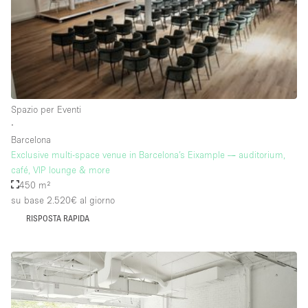
Raw
Riscaldamento
Sistema di sicurezza
Smoking Area
Spazio per Eventi
Soundproof
∙
Barcelona
Spazio living
Exclusive multi-space venue in Barcelona’s Eixample — auditorium,
Stile Haussmann
café, VIP lounge & more
450 m²
Terrace
su base 2.520€
al giorno
Tetto / Terrazza
RISPOSTA RAPIDA
Vetrina
Vista incredibile
Water Access
Whitebox / Minimal