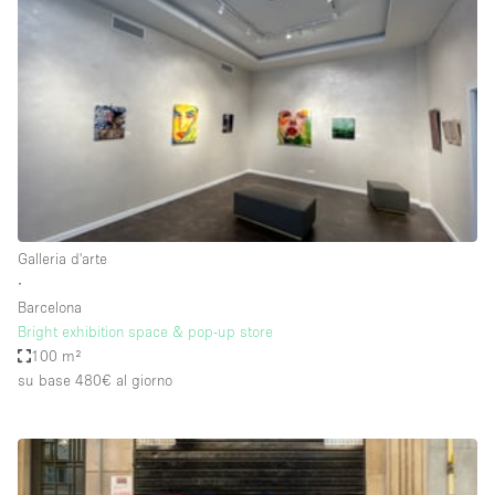
Servizio
Acquista
Conferenza
Meeting
Ufficio
fotografico
Condividi
Tipo di spazio
Acquista Condividi
Galleria d'arte
∙
Altro
Barcelona
Appartamento/loft
Bright exhibition space & pop-up store
100 m²
Atelier / Laboratorio
su base 480€
al giorno
Boutique/negozio
Camion
Container