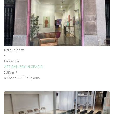
Elettricità
Esposizione di Automobili
Giardino
Illuminazione
Impianto audiovisivo
Galleria d'arte
Industriale
∙
Internet
Barcelona
ART GALLERY IN GRACIA
Licenza per Liquori
85 m²
su base 300€
al giorno
Livello strada
Luce Diurna
Magazzino
Parcheggio privato
Piano terra