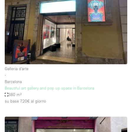
Aria condizionata
Arredamento
Ascensore
Attaccapanni
Attrezzature da ufficio
Bagni
Galleria d'arte
Bagno
∙
Banconi
Barcelona
Beautiful art gallery and pop up space in Barcelona
Bar
380 m²
Camere Multiple
su base 720€
al giorno
Camerini di prova
Concierge
Cucina