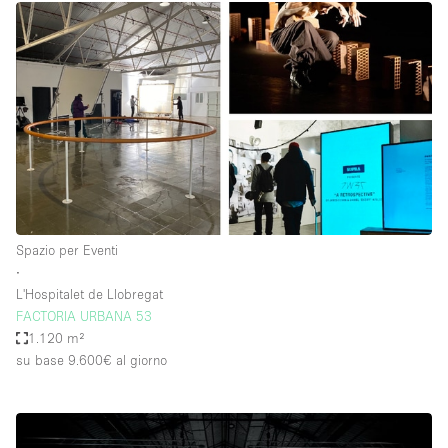
Spazio per Eventi
∙
L'Hospitalet de Llobregat
FACTORIA URBANA 53
1.120 m²
su base 9.600€
al giorno