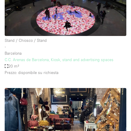
Stand / Chiosco / Stand
∙
Barcelona
C.C. Arenas de Barcelona, Kiosk, stand and advertising spaces
20 m²
Prezzo: disponibile su richiesta