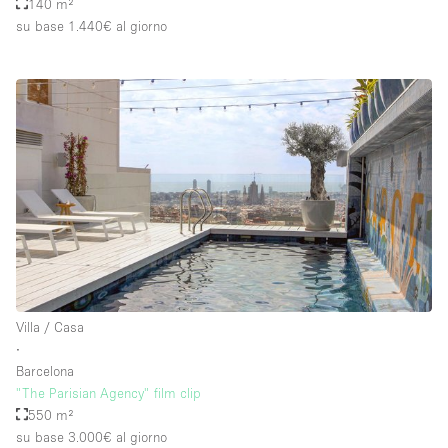
140 m²
su base 1.440€
al giorno
Villa / Casa
∙
Barcelona
"The Parisian Agency" film clip
550 m²
su base 3.000€
al giorno