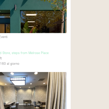
Spazio unico
Stand / Chiosco / 
Terrazzo
Villa / Casa
Eventi
Ampia Porta d'Ingr
 Store, steps from Melrose Place
Aria condizionata
ft
Ascensore
,160
al giorno
Attrezzature da uff
Bagno
Bar
Camerini di prova
Cucina