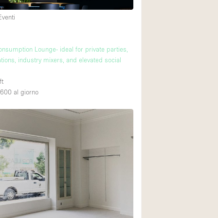
Eventi
nsumption Lounge- ideal for private parties,
tions, industry mixers, and elevated social
ft
,600
al giorno