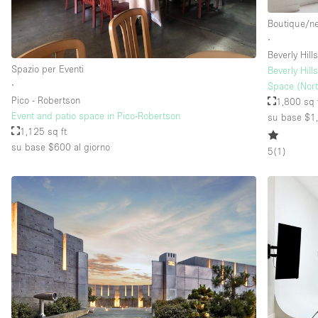
Boutique/n
∙
Beverly Hill
Spazio per Eventi
Beverly Hil
∙
Space (Nor
Pico - Robertson
1,800 sq 
Event and patio space in Pico-Robertson
su base $1
1,125 sq ft
su base $600
al giorno
5
(
1
)