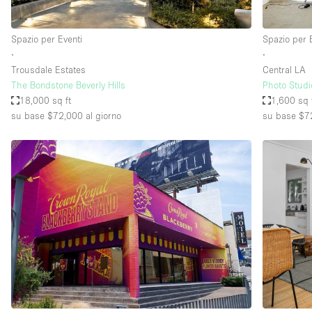
Spazio per Eventi
Spazio per 
∙
∙
Trousdale Estates
Central LA
The Bondstone Beverly Hills
Photo Studi
18,000 sq ft
1,600 sq 
su base $72,000
al giorno
su base $7