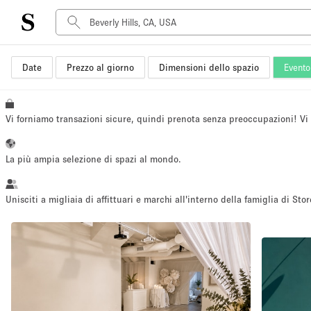
Date
Prezzo al giorno
Dimensioni dello spazio
Evento 
Tipo di spazio
Acquista Condividi
Appartamento/loft
Vi forniamo transazioni sicure, quindi prenota senza preoccupazioni! V
Boutique/negozio
Container
La più ampia selezione di spazi al mondo.
Galleria d'arte
Imbarcazione
Unisciti a migliaia di affittuari e marchi all'interno della famiglia di Stor
Negozio in centro commerciale
Sala conferenze
Salone
Spazio hall