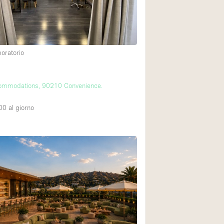
Esposizione di Aut
Illuminazione
Industriale
boratorio
Licenza per Liquori
Luce Diurna
ommodations, 90210 Convenience.
Parcheggio privato
00
al giorno
Raw
Sistema di sicurez
Soundproof
Stile Haussmann
Tetto / Terrazza
Vista incredibile
Whitebox / Minima