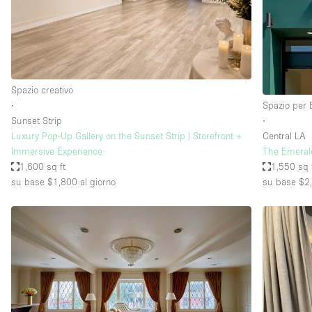
Spazio pubblicitario
Stand / Bancarella
Studio fotografico / riprese
Uffici
Spazio creativo
∙
Spazio per 
Sunset Strip
∙
Dotazioni dello 
Accesso per disabili
Luxury Pop-Up Gallery on the Sunset Strip | Storefront +
Central LA
spazio
Immersive Experience
The Emerald
Animals Friendly
1,600 sq ft
1,550 sq 
Arredamento
su base $1,800
al giorno
su base $2
Attaccapanni
Bagni
Banconi
Camere Multiple
Concierge