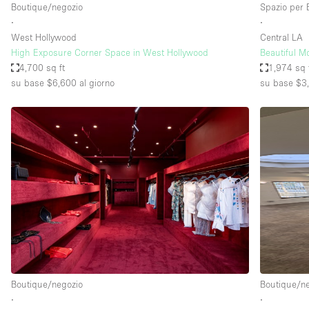
Boutique/negozio
Spazio per 
∙
∙
West Hollywood
Central LA
High Exposure Corner Space in West Hollywood
Beautiful M
4,700 sq ft
1,974 sq 
su base $6,600
al giorno
su base $3
Boutique/negozio
Boutique/n
∙
∙