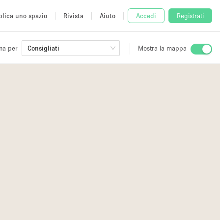
lica uno spazio
Rivista
Aiuto
Accedi
Registrati
na per
Consigliati
Mostra la mappa
io
fè