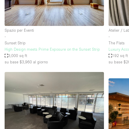
Elettricità
Giardino
Impianto audiovisivo
Spazio per Eventi
Atelier / La
Internet
∙
∙
Sunset Strip
The Flats
Livello strada
High Design meets Prime Exposure on the Sunset Strip
Luxury Acc
Magazzino
3,000 sq ft
192 sq ft
su base $3,960
al giorno
su base $2
Piano terra
Riscaldamento
Smoking Area
Spazio living
Terrace
Vetrina
Water Access