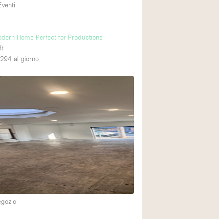
Eventi
odern Home Perfect for Productions
ft
,294
al giorno
egozio