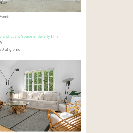
Eventi
o and Event Space in Beverly Hills
ft
20
al giorno