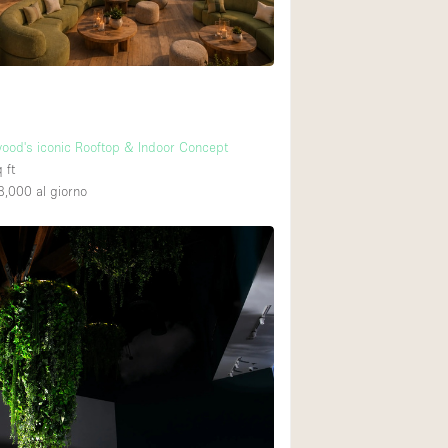
Piano terra su cort
Centro commercial
Di sopra
ood's iconic Rooftop & Indoor Concept
 ft
8,000
al giorno