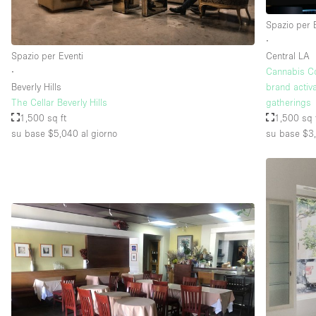
Spazio per 
∙
Spazio per Eventi
Central LA
∙
Cannabis Co
Beverly Hills
brand activa
The Cellar Beverly Hills
gatherings
1,500 sq ft
1,500 sq 
su base $5,040
al giorno
su base $3