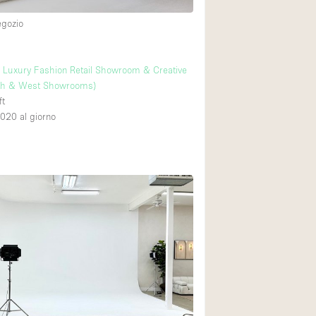
egozio
s
ls Luxury Fashion Retail Showroom & Creative
th & West Showrooms)
ft
,020
al giorno