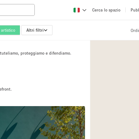
Cerca lo spazio
Pubb
artistico
Altri filtri
Ordi
Altro
Atelier / Laborator
i tuteliamo, proteggiamo e difendiamo.
Camion
Fiera/festival
Hall
Magazzino
efront.
Ristorante/bar/caf
Sala riunioni
Spazio creativo
Spazio per Eventi