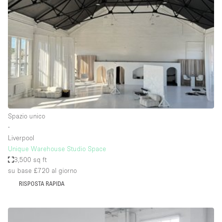
Servizio
Acquista
Conferenza
Meeting
Ufficio
fotografico
Condividi
Tipo di spazio
Acquista Condividi
Spazio unico
∙
Altro
Liverpool
Appartamento/loft
Unique Warehouse Studio Space
3,500 sq ft
Atelier / Laboratorio
su base £720
al giorno
Boutique/negozio
RISPOSTA RAPIDA
Camion
Container