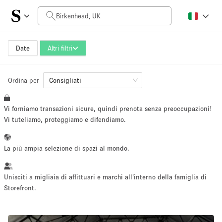
Prezzo al giorno
£0
£5,000+
Date
Altri filtri
Ordina per
Dimensioni dello spazio
Consigliati
Vi forniamo transazioni sicure, quindi prenota senza preoccupazioni!
100 sq ft
5000+ sq ft
Vi tuteliamo, proteggiamo e difendiamo.
~ 13 persone
~ 650 persone
La più ampia selezione di spazi al mondo.
Tipo di progetto
Unisciti a migliaia di affittuari e marchi all'interno della famiglia di
Storefront.
Evento
Vendita
Showroom
Evento
Cibo
artistico