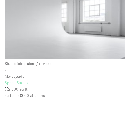
Fiera/festival
Galleria d'arte
Hall
Imbarcazione
Magazzino
Negozio in centro commerciale
Studio fotografico / riprese
Ristorante/bar/caffè
∙
Sala conferenze
Merseyside
Space Studios
Sala riunioni
2,500 sq ft
Salone
su base £600
al giorno
Spazio creativo
Spazio hall
Spazio per Eventi