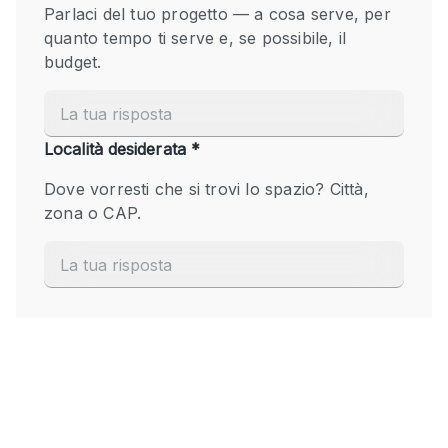
Fiera/festival
Galleria d'arte
Hall
Imbarcazione
Magazzino
Negozio in centro commerciale
Ristorante/bar/caffè
Sala conferenze
Sala riunioni
Salone
Spazio creativo
Spazio hall
Spazio per Eventi