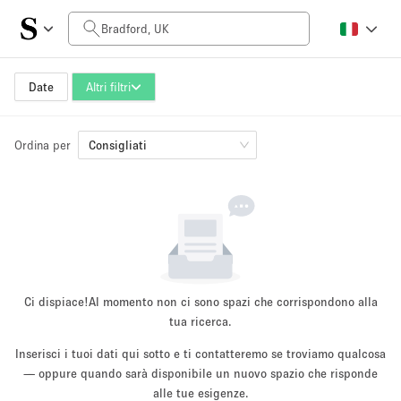
Prezzo al giorno
£0
£5,000+
Date
Altri filtri
Ordina per
Dimensioni dello spazio
Consigliati
100 sq ft
5000+ sq ft
~ 13 persone
~ 650 persone
Tipo di progetto
Ci dispiace!
Al momento non ci sono spazi che corrispondono alla
tua ricerca.
Inserisci i tuoi dati qui sotto e ti contatteremo se troviamo qualcosa
Evento
— oppure quando sarà disponibile un nuovo spazio che risponde
Vendita
Showroom
Evento
Cibo
artistico
alle tue esigenze.