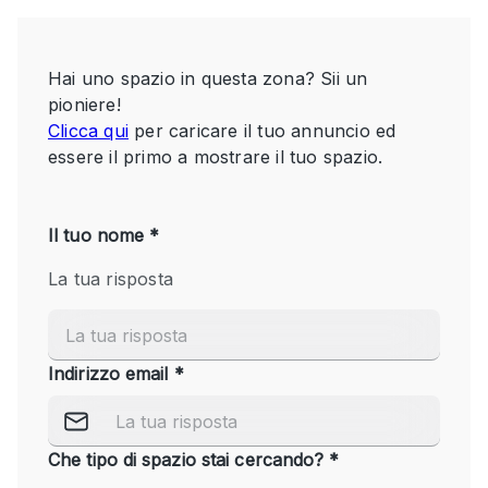
Servizio
Acquista
Conferenza
Meeting
Ufficio
fotografico
Condividi
Tipo di spazio
Acquista Condividi
Altro
Appartamento/loft
Atelier / Laboratorio
Boutique/negozio
Camion
Container