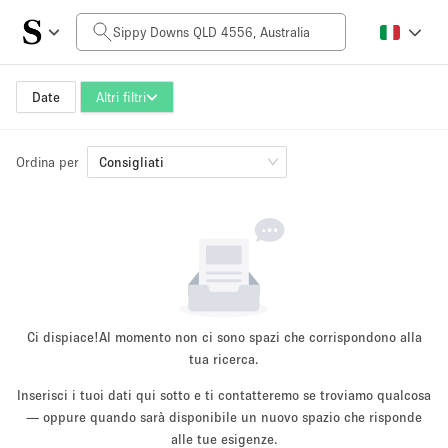
Prezzo al giorno
AUD0
AUD5,000+
Date
Altri filtri
Ordina per
Dimensioni dello spazio
Consigliati
10 m²
500+ m²
~ 13 persone
~ 650 persone
Tipo di progetto
Ci dispiace!
Al momento non ci sono spazi che corrispondono alla
tua ricerca.
Inserisci i tuoi dati qui sotto e ti contatteremo se troviamo qualcosa
Evento
— oppure quando sarà disponibile un nuovo spazio che risponde
Vendita
Showroom
Evento
Cibo
artistico
alle tue esigenze.