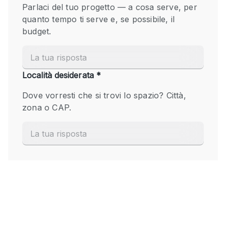
Fiera/festival
Galleria d'arte
Hall
Imbarcazione
Magazzino
Negozio in centro commerciale
Ristorante/bar/caffè
Sala conferenze
Sala riunioni
Salone
Spazio creativo
Spazio hall
Spazio per Eventi