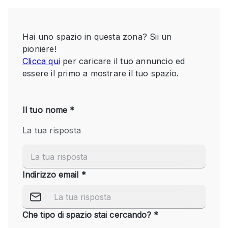
Servizio
Acquista
Conferenza
Meeting
Ufficio
fotografico
Condividi
Tipo di spazio
Acquista Condividi
Altro
Appartamento/loft
Atelier / Laboratorio
Boutique/negozio
Camion
Container