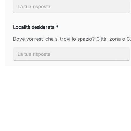
Elettricità
Giardino
Impianto audiovisivo
Internet
Livello strada
Magazzino
Piano terra
Riscaldamento
Smoking Area
Spazio living
Terrace
Vetrina
Water Access