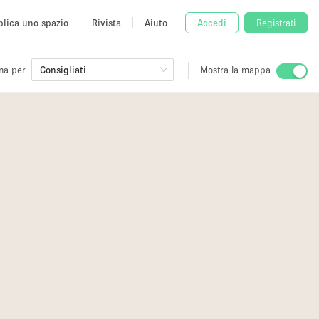
lica uno spazio
Rivista
Aiuto
Accedi
Registrati
na per
Consigliati
Mostra la mappa
io
fè