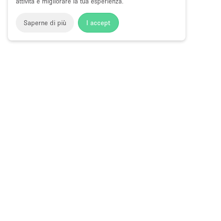
attività e migliorare la tua esperienza.
Saperne di più
I accept
Storefront
>
Affitta uno negozio temporaneo
>
Negozio Temp
Temporary Shop in Affitto a Brooklyn He
Choose
Tutte le local
Italiano
a
Tutti i tipi di
Language
Spazi retail
Negozi pop-
Spazi per ev