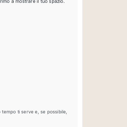
Spazio unico
Stand / Chiosco / 
Terrazzo
Villa / Casa
Ampia Porta d'Ingr
Aria condizionata
Ascensore
Attrezzature da uff
Bagno
Bar
Camerini di prova
Cucina