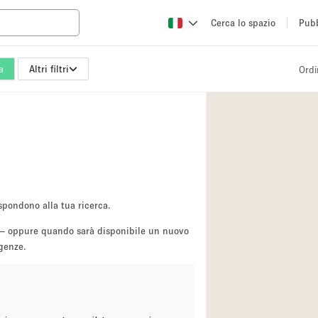
Cerca lo spazio
Pubb
a
Altri filtri
Ordi
Altro
Atelier / Laborator
Camion
Fiera/festival
Hall
Magazzino
spondono alla tua ricerca.
Ristorante/bar/caf
sa — oppure quando sarà disponibile un nuovo
igenze.
Sala riunioni
Spazio creativo
Spazio per Eventi