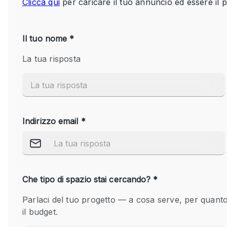
Spazio pubblicitario
Stand / Bancarella
Studio fotografico / riprese
Uffici
Dotazioni dello 
Accesso per disabili
spazio
Animals Friendly
Arredamento
Attaccapanni
Bagni
Banconi
Camere Multiple
Concierge