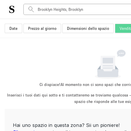
Date
Prezzo al giorno
Dimensioni dello spazio
Vendit
Tipo di spazio
Acquista Condividi
Appartamento/loft
Boutique/negozio
Container
Galleria d'arte
Imbarcazione
Ci dispiace!
Al momento non ci sono spazi che corri
Negozio in centro commerciale
Inserisci i tuoi dati qui sotto e ti contatteremo se troviamo qualco
Sala conferenze
spazio che risponde alle tue es
Salone
Spazio hall